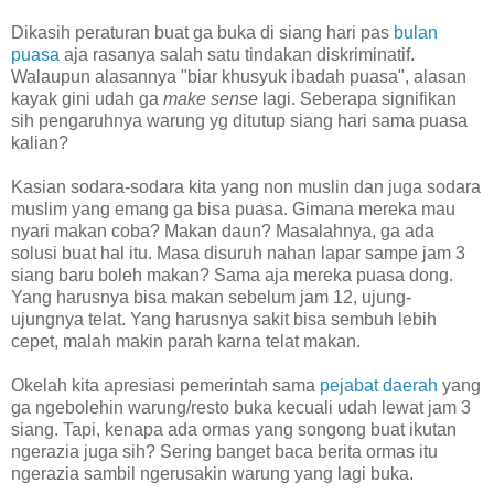
Dikasih peraturan buat ga buka di siang hari pas
bulan
puasa
aja rasanya salah satu tindakan diskriminatif.
Walaupun alasannya "biar khusyuk ibadah puasa", alasan
kayak gini udah ga
make sense
lagi. Seberapa signifikan
sih pengaruhnya warung yg ditutup siang hari sama puasa
kalian?
Kasian sodara-sodara kita yang non muslin dan juga sodara
muslim yang emang ga bisa puasa. Gimana mereka mau
nyari makan coba? Makan daun?
Masalahnya, ga ada
solusi buat hal itu. Masa disuruh nahan lapar sampe jam 3
siang baru boleh makan? Sama aja mereka puasa dong.
Yang harusnya bisa makan sebelum jam 12, ujung-
ujungnya telat. Yang harusnya sakit bisa sembuh lebih
cepet, malah makin parah karna telat makan.
Okelah kita apresiasi pemerintah sama
pejabat daerah
yang
ga ngebolehin warung/resto buka kecuali udah lewat jam 3
siang. Tapi, kenapa ada ormas yang songong buat ikutan
ngerazia juga sih? Sering banget baca berita ormas itu
ngerazia sambil ngerusakin warung yang lagi buka.