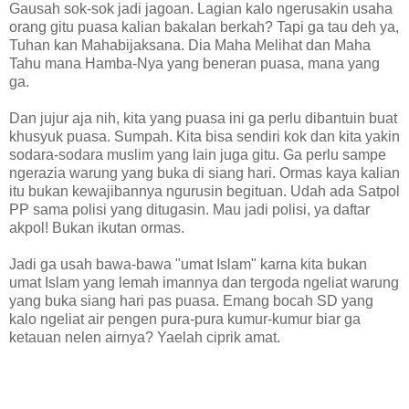
Gausah sok-sok jadi jagoan. Lagian kalo ngerusakin usaha
orang gitu puasa kalian bakalan berkah? Tapi ga tau deh ya,
Tuhan kan Mahabijaksana. Dia Maha Melihat dan Maha
Tahu mana Hamba-Nya yang beneran puasa, mana yang
ga.
Dan jujur aja nih, kita yang puasa ini ga perlu dibantuin buat
khusyuk puasa. Sumpah. Kita bisa sendiri kok dan kita yakin
sodara-sodara muslim yang lain juga gitu. Ga perlu sampe
ngerazia warung yang buka di siang hari. Ormas kaya kalian
itu bukan kewajibannya ngurusin begituan. Udah ada Satpol
PP sama polisi yang ditugasin. Mau jadi polisi, ya daftar
akpol! Bukan ikutan ormas.
Jadi ga usah bawa-bawa "umat Islam" karna kita bukan
umat Islam yang lemah imannya dan tergoda ngeliat warung
yang buka siang hari pas puasa. Emang bocah SD yang
kalo ngeliat air pengen pura-pura kumur-kumur biar ga
ketauan nelen airnya? Yaelah ciprik amat.