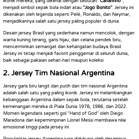
ikonik mereka, yang dikenal dengan sebutan 
"Canarinho"
, 
menjadi simbol sepak bola indah atau 
"Jogo Bonito"
. Jersey ini 
dikenakan oleh legenda seperti Pelé, Ronaldo, dan Neymar, 
menjadikannya salah satu jersey paling populer di dunia.
Desain jersey Brasil yang sederhana namun mencolok, dengan 
warna kuning terang, garis hijau, dan celana pendek biru, 
mencerminkan semangat dan kehangatan budaya Brasil. 
Jersey ini tetap menjadi favorit penggemar di seluruh dunia, 
baik sebagai pakaian sehari-hari maupun koleksi.
2. Jersey Tim Nasional Argentina
Jersey garis biru langit dan putih dari tim nasional Argentina 
adalah salah satu yang paling ikonik. Jersey ini melambangkan 
kebanggaan Argentina dalam sepak bola, terutama setelah 
kemenangan mereka di Piala Dunia 1978, 1986, dan 2022. 
Momen legendaris seperti gol "Hand of God" oleh Diego 
Maradona dan kepemimpinan Lionel Messi membawa nilai 
emosional tinggi pada jersey ini.
Popularitas jersey Argentina juga didukung oleh desainnya 