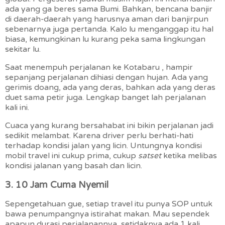
ada yang ga beres sama Bumi. Bahkan, bencana banjir
di daerah-daerah yang harusnya aman dari banjirpun
sebenarnya juga pertanda. Kalo lu menganggap itu hal
biasa, kemungkinan lu kurang peka sama lingkungan
sekitar lu.
Saat menempuh perjalanan ke Kotabaru , hampir
sepanjang perjalanan dihiasi dengan hujan. Ada yang
gerimis doang, ada yang deras, bahkan ada yang deras
duet sama petir juga. Lengkap banget lah perjalanan
kali ini.
Cuaca yang kurang bersahabat ini bikin perjalanan jadi
sedikit melambat. Karena driver perlu berhati-hati
terhadap kondisi jalan yang licin. Untungnya kondisi
mobil travel ini cukup prima, cukup
satset
ketika melibas
kondisi jalanan yang basah dan licin.
3. 10 Jam Cuma Nyemil
Sepengetahuan gue, setiap travel itu punya SOP untuk
bawa penumpangnya istirahat makan. Mau sependek
apapun durasi perjalanannya, setidaknya ada 1 kali