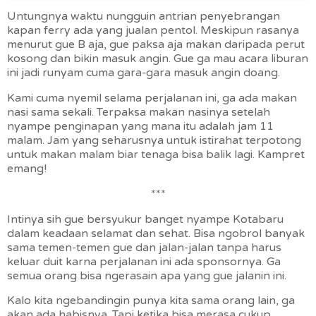
Untungnya waktu nungguin antrian penyebrangan
kapan ferry ada yang jualan pentol. Meskipun rasanya
menurut gue B aja, gue paksa aja makan daripada perut
kosong dan bikin masuk angin. Gue ga mau acara liburan
ini jadi runyam cuma gara-gara masuk angin doang.
Kami cuma nyemil selama perjalanan ini, ga ada makan
nasi sama sekali. Terpaksa makan nasinya setelah
nyampe penginapan yang mana itu adalah jam 11
malam. Jam yang seharusnya untuk istirahat terpotong
untuk makan malam biar tenaga bisa balik lagi. Kampret
emang!
***
Intinya sih gue bersyukur banget nyampe Kotabaru
dalam keadaan selamat dan sehat. Bisa ngobrol banyak
sama temen-temen gue dan jalan-jalan tanpa harus
keluar duit karna perjalanan ini ada sponsornya. Ga
semua orang bisa ngerasain apa yang gue jalanin ini.
Kalo kita ngebandingin punya kita sama orang lain, ga
akan ada habisnya. Tapi ketika bisa merasa cukup