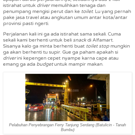
istirahat untuk
driver
memulihkan tenaga dan
penumpang mengisi perut dan ke
toilet
. Lu yang pernah
pake jasa travel atau angkutan umum antar kota/antar
provinsi pasti ngerti.
Perjalanan kali ini ga ada istirahat sama sekali. Cuma
sekali kami berhenti untuk beli
snack
di Alfamart.
Sisanya kalo ga minta berhenti buat
toilet stop
mungkin
ga akan berhenti tu supir. Gue ga paham apakah si
driver
ini kepengen cepet nyampe karna cape atau
emang ga ada
budget
untuk mampir makan.
Pelabuhan Penyebrangan Ferry Tanjung Serdang (Batulicin - Tanah
Bumbu)