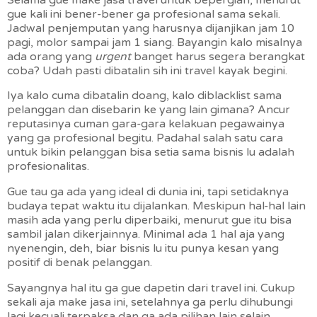
gue kali ini bener-bener ga profesional sama sekali.
Jadwal penjemputan yang harusnya dijanjikan jam 10
pagi, molor sampai jam 1 siang. Bayangin kalo misalnya
ada orang yang
urgent
banget harus segera berangkat
coba? Udah pasti dibatalin sih ini travel kayak begini.
Iya kalo cuma dibatalin doang, kalo diblacklist sama
pelanggan dan disebarin ke yang lain gimana? Ancur
reputasinya cuman gara-gara kelakuan pegawainya
yang ga profesional begitu. Padahal salah satu cara
untuk bikin pelanggan bisa setia sama bisnis lu adalah
profesionalitas.
Gue tau ga ada yang ideal di dunia ini, tapi setidaknya
budaya tepat waktu itu dijalankan. Meskipun hal-hal lain
masih ada yang perlu diperbaiki, menurut gue itu bisa
sambil jalan dikerjainnya. Minimal ada 1 hal aja yang
nyenengin, deh, biar bisnis lu itu punya kesan yang
positif di benak pelanggan.
Sayangnya hal itu ga gue dapetin dari travel ini. Cukup
sekali aja make jasa ini, setelahnya ga perlu dihubungi
lagi kecuali terpaksa dan ga ada pilihan lain selain