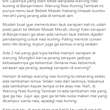
sini. Lauknya yang bikin beda daripada warung nasi
kuning di Banjarmasin. Warung Nasi Kuning Tambak ini
punya menu lauk Bebek Masak Habang (masak bumbu
merah) yang jarang ada di tempat lain.
Mudah buat gue menentukan lauk sarapan kali ini, udah
pasti jatuh ke Bebek Masak Merah, dong! Kalo sarapan
di Banjarmasin ga akan ada nemuin lauk bebek dijadiin
pendamping untuk nasi kuning. Paling mentok cuman
telor itik doang, itupun juga ga semua orang sediain.
Ada 1 hal yang gue lupa ketika mampir sarapan di
warung. Mungkin karna jarang sarapan jadinya
kebiasaannya ga kebentuk. Gimana mau kebentuk,
sarapan aja jarang, apalagi sarapan di warung?
Hampir di setiap warung nasi kuning itu sekarang selalu
ada tambahan isinya. Selain nasi dan lauknya, biasanya
ada tambahan kayak tempe orek atau mie. Nah, di
Warung Nasi Kuning Tambak ini ada tambahan mie yang
gue ga tau. Jujur aja, gue ga terlalu suka makan mie yang
dicampur sama nasi, apalagi nasi kuning.
Kalo gue tau, di awal akan gue kasih tau untuk gausah