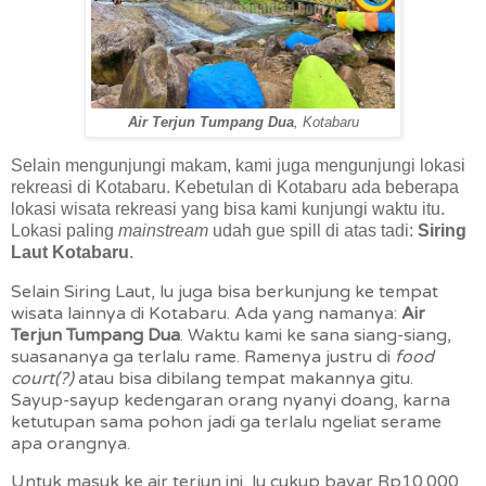
Air Terjun Tumpang Dua
, Kotabaru
Selain mengunjungi makam, kami juga mengunjungi lokasi
rekreasi di Kotabaru. Kebetulan di Kotabaru ada beberapa
lokasi wisata rekreasi yang bisa kami kunjungi waktu itu.
Lokasi paling
mainstream
udah gue spill di atas tadi:
Siring
Laut Kotabaru
.
Selain Siring Laut, lu juga bisa berkunjung ke tempat
wisata lainnya di Kotabaru. Ada yang namanya:
Air
Terjun Tumpang Dua
. Waktu kami ke sana siang-siang,
suasananya ga terlalu rame. Ramenya justru di
food
court(?)
atau bisa dibilang tempat makannya gitu.
Sayup-sayup kedengaran orang nyanyi doang, karna
ketutupan sama pohon jadi ga terlalu ngeliat serame
apa orangnya.
Untuk masuk ke air terjun ini, lu cukup bayar Rp10.000