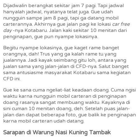
Dijadwalin berangkat sekitar jam 7 pagi. Tapi jadwal
hanyalah jadwal, nyatanya telat juga. Gue udah
nungguin sampe jam 8 pagi, tapi ga datang mobil
carterannya. Akhirnya gue jalan pagi ke lokasi
car free
day
-nya Kotabaru. Jalan kaki sekitar 10 menitan dari
penginapan, gue pun nyampe lokasinya.
Begitu nyampe lokasinya, gue kaget rame banget
orangnya, dah! Trus yang ga kalah rame tu yang
jualannya. Jadi kayak seimbang gitu loh, antara yang
jualan sama yang jalan-jalan di CFD-nya. Salut banget
sama antusiasme masyarakat Kotabaru sama kegiatan
CFD ini.
Gue ke sana cuma ngeliat-liat keadaan doang. Cuma ngisi
waktu karna nungguin mobil carteran di penginapan
doang rasanya sangat membuang waktu. Kayaknya di
sini cuman 10 menitan doang, deh. Setelah puas jalan-
jalan dan dapat beberapa foto, gue balik ke penginapan
karna mobil carteran udah datang.
Sarapan di Warung Nasi Kuning Tambak