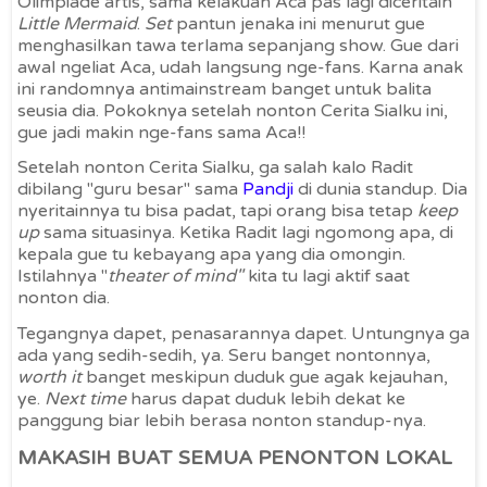
Olimpiade artis, sama kelakuan Aca pas lagi diceritain
Little Mermaid
.
Set
pantun jenaka ini menurut gue
menghasilkan tawa terlama sepanjang show. Gue dari
awal ngeliat Aca, udah langsung nge-fans. Karna anak
ini randomnya antimainstream banget untuk balita
seusia dia. Pokoknya setelah nonton Cerita Sialku ini,
gue jadi makin nge-fans sama Aca!!
Setelah nonton Cerita Sialku, ga salah kalo Radit
dibilang "guru besar" sama
Pandji
di dunia standup. Dia
nyeritainnya tu bisa padat, tapi orang bisa tetap
keep
up
sama situasinya. Ketika Radit lagi ngomong apa, di
kepala gue tu kebayang apa yang dia omongin.
Istilahnya "
theater of mind"
kita tu lagi aktif saat
nonton dia.
Tegangnya dapet, penasarannya dapet. Untungnya ga
ada yang sedih-sedih, ya.
Seru banget nontonnya,
worth it
banget meskipun duduk gue agak kejauhan,
ye.
Next time
harus dapat duduk lebih dekat ke
panggung biar lebih berasa nonton standup-nya.
MAKASIH BUAT SEMUA PENONTON LOKAL