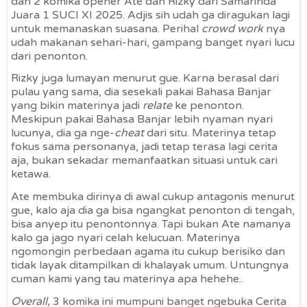
dan 2 komika opener Ate dan Rizky dari Samarinda
Juara 1 SUCI XI 2025. Adjis sih udah ga diragukan lagi
untuk memanaskan suasana. Perihal
crowd work
nya
udah makanan sehari-hari, gampang banget nyari lucu
dari penonton.
Rizky juga lumayan menurut gue. Karna berasal dari
pulau yang sama, dia sesekali pakai Bahasa Banjar
yang bikin materinya jadi
relate
ke penonton.
Meskipun pakai Bahasa Banjar lebih nyaman nyari
lucunya, dia ga nge-
cheat
dari situ. Materinya tetap
fokus sama personanya, jadi tetap terasa lagi cerita
aja, bukan sekadar memanfaatkan situasi untuk cari
ketawa.
Ate membuka dirinya di awal cukup antagonis menurut
gue, kalo aja dia ga bisa ngangkat penonton di tengah,
bisa anyep itu penontonnya. Tapi bukan Ate namanya
kalo ga jago nyari celah kelucuan. Materinya
ngomongin perbedaan agama itu cukup berisiko dan
tidak layak ditampilkan di khalayak umum. Untungnya
cuman kami yang tau materinya apa hehehe..
Overall,
3 komika ini mumpuni banget ngebuka Cerita