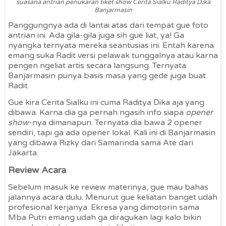
suasana antrian penukaran tiket show Cerita Sialku Raditya Dika
Banjarmasin
Panggungnya ada di lantai atas dari tempat gue foto
antrian ini. Ada gila-gila juga sih gue liat, ya! Ga
nyangka ternyata mereka seantusias ini. Entah karena
emang suka Radit versi pelawak tunggalnya atau karna
pengen ngeliat artis secara langsung. Ternyata
Banjarmasin punya basis masa yang gede juga buat
Radit.
Gue kira Cerita Sialku ini cuma Raditya Dika aja yang
dibawa. Karna dia ga pernah ngasih info siapa
opener
show
-nya dimanapun. Ternyata dia bawa 2 opener
sendiri, tapi ga ada opener lokal. Kali ini di Banjarmasin
yang dibawa Rizky dari Samarinda sama Ate dari
Jakarta.
Review Acara
Sebelum masuk ke review materinya, gue mau bahas
jalannya acara dulu. Menurut gue keliatan banget udah
profesional kerjanya. Ekresa yang dimotorin sama
Mba Putri emang udah ga diragukan lagi kalo bikin