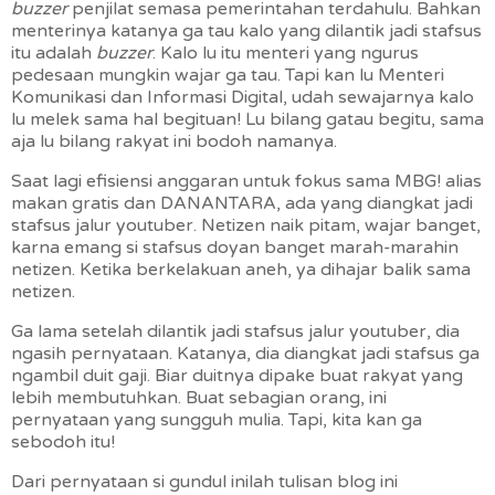
buzzer
penjilat semasa pemerintahan terdahulu. Bahkan
menterinya katanya ga tau kalo yang dilantik jadi stafsus
itu adalah
buzzer
. Kalo lu itu menteri yang ngurus
pedesaan mungkin wajar ga tau. Tapi kan lu Menteri
Komunikasi dan Informasi Digital, udah sewajarnya kalo
lu melek sama hal begituan! Lu bilang gatau begitu, sama
aja lu bilang rakyat ini bodoh namanya.
Saat lagi efisiensi anggaran untuk fokus sama MBG! alias
makan gratis dan DANANTARA, ada yang diangkat jadi
stafsus jalur youtuber. Netizen naik pitam, wajar banget,
karna emang si stafsus doyan banget marah-marahin
netizen. Ketika berkelakuan aneh, ya dihajar balik sama
netizen.
Ga lama setelah dilantik jadi stafsus jalur youtuber, dia
ngasih pernyataan. Katanya, dia diangkat jadi stafsus ga
ngambil duit gaji. Biar duitnya dipake buat rakyat yang
lebih membutuhkan. Buat sebagian orang, ini
pernyataan yang sungguh mulia. Tapi, kita kan ga
sebodoh itu!
Dari pernyataan si gundul inilah tulisan blog ini