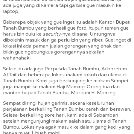
ada juga yang di kamera tapi ga bisa gue masukin ke
laptop.
Beberapa objek yang gue inget itu adalah Kantor Bupati
Tanah Bumbu yang berhasil gue foto. Itupun temen gue
harus izin dulu ke
security-
nya di sana. Untungnya
dibolehin masuk dan ga perlu izin yang ribet. Gue inget di
lokasi ini ada paman jualan gorengan yang enak dan
bikin gue ngebungkus gorengannya sekalian
wahahahak!
Selain itu ada juga Perpusda Tanah Bumbu, Arboretum
Al-Taif dan beberapa lokasi makam tokoh dan ulama di
Tanah Bumbu. Kami juga berkunjung ke makam Sempet
juga mampir ke makam Haji Maming. Orang tua dari
mantan bupati Tanah Bumbu, Mardani H. Maming.
Sempat diiringi hujan gerimis, secara keseluruhan
perjalanan berkeliling Tanah Bumbu cerah dan berawan.
Selesai berkeliling sore hari, kami ada di Sebamban
setelah mengunjungi makam salah satu ulama di Tanah
Bumbu. Lokasinya agak masuk ke dalam gang kecil yang
hanya muat 1 buah mobil.