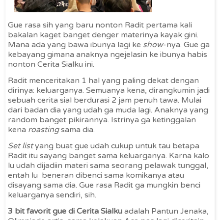
Gue rasa sih yang baru nonton Radit pertama kali
bakalan kaget banget denger materinya kayak gini.
Mana ada yang bawa ibunya lagi ke
show
-nya. Gue ga
kebayang gimana anaknya ngejelasin ke ibunya habis
nonton Cerita Sialku ini.
Radit menceritakan 1 hal yang paling dekat dengan
dirinya: keluarganya. Semuanya kena, dirangkumin jadi
sebuah cerita sial berdurasi 2 jam penuh tawa. Mulai
dari badan dia yang udah ga muda lagi. Anaknya yang
random banget pikirannya. Istrinya ga ketinggalan
kena
roasting
sama dia.
Set list
yang buat gue udah cukup untuk tau betapa
Radit itu sayang banget sama keluarganya. Karna kalo
lu udah dijadiin materi sama seorang pelawak tunggal,
entah lu beneran dibenci sama komikanya atau
disayang sama dia. Gue rasa Radit ga mungkin benci
keluarganya sendiri, sih.
3 bit favorit gue di Cerita Sialku
adalah Pantun Jenaka,