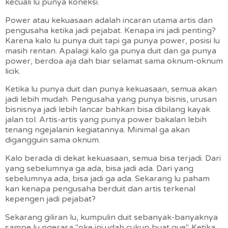
kecuali lu punya koneksi.
Power atau kekuasaan adalah incaran utama artis dan
pengusaha ketika jadi pejabat. Kenapa ini jadi penting?
Karena kalo lu punya duit tapi ga punya power, posisi lu
masih rentan. Apalagi kalo ga punya duit dan ga punya
power, berdoa aja dah biar selamat sama oknum-oknum
licik.
Ketika lu punya duit dan punya kekuasaan, semua akan
jadi lebih mudah. Pengusaha yang punya bisnis, urusan
bisnisnya jadi lebih lancar bahkan bisa dibilang kayak
jalan tol. Artis-artis yang punya power bakalan lebih
tenang ngejalanin kegiatannya. Minimal ga akan
digangguin sama oknum.
Kalo berada di dekat kekuasaan, semua bisa terjadi. Dari
yang sebelumnya ga ada, bisa jadi ada. Dari yang
sebelumnya ada, bisa jadi ga ada. Sekarang lu paham
kan kenapa pengusaha berduit dan artis terkenal
kepengen jadi pejabat?
Sekarang giliran lu, kumpulin duit sebanyak-banyaknya
sampe lu ngerasa "oke ini udah cukup buat gue". Ketika