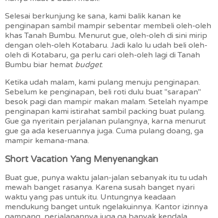
Selesai berkunjung ke sana, kami balik kanan ke
penginapan sambil mampir sebentar membeli oleh-oleh
khas Tanah Bumbu. Menurut gue, oleh-oleh di sini mirip
dengan oleh-oleh Kotabaru. Jadi kalo lu udah beli oleh-
oleh di Kotabaru, ga perlu cari oleh-oleh lagi di Tanah
Bumbu biar hemat
budget
.
Ketika udah malam, kami pulang menuju penginapan.
Sebelum ke penginapan, beli roti dulu buat "sarapan"
besok pagi dan mampir makan malam. Setelah nyampe
penginapan kami istirahat sambil packing buat pulang.
Gue ga nyeritain perjalanan pulangnya, karna menurut
gue ga ada keseruannya juga. Cuma pulang doang, ga
mampir kemana-mana.
Short Vacation Yang Menyenangkan
Buat gue, punya waktu jalan-jalan sebanyak itu tu udah
mewah banget rasanya. Karena susah banget nyari
waktu yang pas untuk itu. Untungnya keadaan
mendukung banget untuk ngelakuinnya. Kantor izinnya
gampang, perjalanannya juga ga banyak kendala.