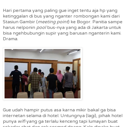
Hari pertama yang paling gue inget tentu aja hp yang
ketinggalan di bus yang nganter rombongan kami dari
Stasiun Gambir (
meeting point
) ke Bogor. Panitia sampe
harus nelponin
pool
bus-nya yang ada di Jakarta untuk
bisa ngehbubungin supir yang barusan nganterin kami.
Drama.
Gue udah hampir putus asa karna mikir bakal ga bisa
internetan selama di hotel. Untungnya (lagi), pihak hotel
punya
wifi
yang ga terlalu kenceng tapi lumayan buat