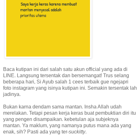
Baca kutipan ini dari salah satu akun official yang ada di
LINE. Langsung tersentak dan bersemangat! Trus selang
beberapa hari, Si Ayub salah 1 cees terbaik gue ngejapri
foto instagram yang isinya kutipan ini. Semakin tersentak lah
jadinya.
Bukan karna dendam sama mantan. Insha Allah udah
merelakan. Tetapi pesan kerja keras buat pembuktian diri itu
yang pengen disampaikan. kebetulan aja subjeknya
mantan. Ya maklum, yang namanya putus mana ada yang
enak, sih? Pasti ada yang ter-
suckitty
.