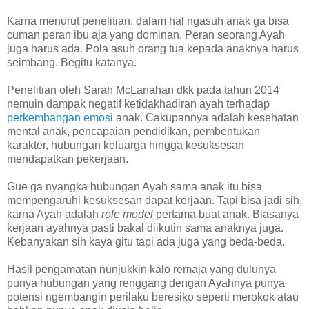
Karna menurut penelitian, dalam hal ngasuh anak ga bisa
cuman peran ibu aja yang dominan. Peran seorang Ayah
juga harus ada. Pola asuh orang tua kepada anaknya harus
seimbang. Begitu katanya.
Penelitian oleh Sarah McLanahan dkk pada tahun 2014
nemuin dampak negatif ketidakhadiran ayah terhadap
perkembangan emosi
anak. Cakupannya adalah kesehatan
mental anak, pencapaian pendidikan, pembentukan
karakter, hubungan keluarga hingga kesuksesan
mendapatkan pekerjaan.
Gue ga nyangka hubungan Ayah sama anak itu bisa
mempengaruhi kesuksesan dapat kerjaan. Tapi bisa jadi sih,
karna Ayah adalah
role model
pertama buat anak. Biasanya
kerjaan ayahnya pasti bakal diikutin sama anaknya juga.
Kebanyakan sih kaya gitu tapi ada juga yang beda-beda.
Hasil pengamatan nunjukkin kalo remaja yang dulunya
punya hubungan yang renggang dengan Ayahnya punya
potensi ngembangin perilaku beresiko seperti merokok atau