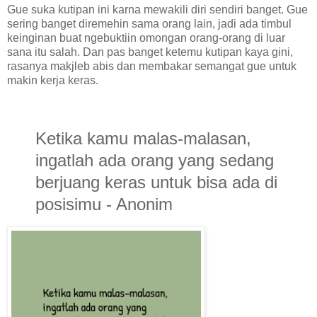
Gue suka kutipan ini karna mewakili diri sendiri banget. Gue
sering banget diremehin sama orang lain, jadi ada timbul
keinginan buat ngebuktiin omongan orang-orang di luar
sana itu salah. Dan pas banget ketemu kutipan kaya gini,
rasanya makjleb abis dan membakar semangat gue untuk
makin kerja keras.
Ketika kamu malas-malasan,
ingatlah ada orang yang sedang
berjuang keras untuk bisa ada di
posisimu - Anonim