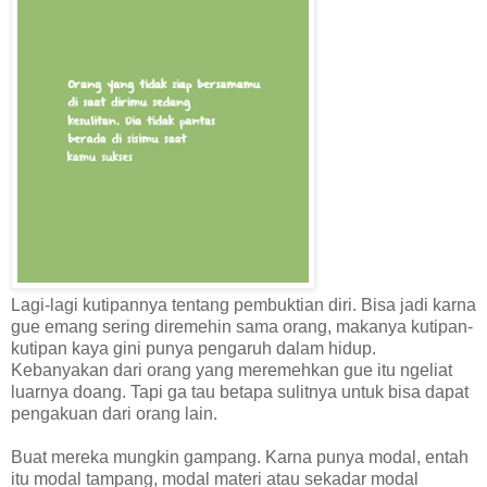
Lagi-lagi kutipannya tentang pembuktian diri. Bisa jadi karna
gue emang sering diremehin sama orang, makanya kutipan-
kutipan kaya gini punya pengaruh dalam hidup.
Kebanyakan dari orang yang meremehkan gue itu ngeliat
luarnya doang. Tapi ga tau betapa sulitnya untuk bisa dapat
pengakuan dari orang lain.
Buat mereka mungkin gampang. Karna punya modal, entah
itu modal tampang, modal materi atau sekadar modal