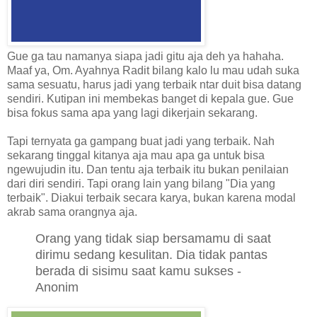
Gue ga tau namanya siapa jadi gitu aja deh ya hahaha.
Maaf ya, Om. Ayahnya Radit bilang kalo lu mau udah suka
sama sesuatu, harus jadi yang terbaik ntar duit bisa datang
sendiri. Kutipan ini membekas banget di kepala gue. Gue
bisa fokus sama apa yang lagi dikerjain sekarang.
Tapi ternyata ga gampang buat jadi yang terbaik. Nah
sekarang tinggal kitanya aja mau apa ga untuk bisa
ngewujudin itu. Dan tentu aja terbaik itu bukan penilaian
dari diri sendiri. Tapi orang lain yang bilang "Dia yang
terbaik". Diakui terbaik secara karya, bukan karena modal
akrab sama orangnya aja.
Orang yang tidak siap bersamamu di saat
dirimu sedang kesulitan. Dia tidak pantas
berada di sisimu saat kamu sukses -
Anonim