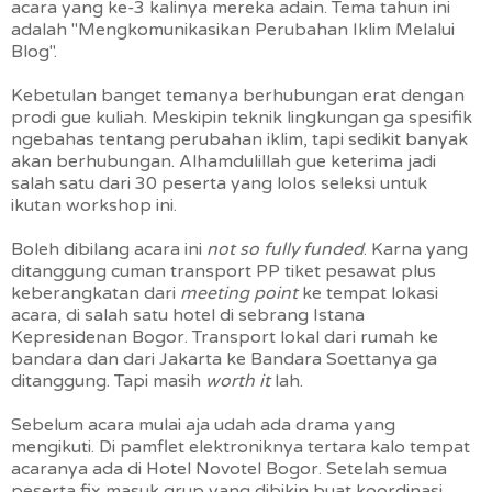
acara yang ke-3 kalinya mereka adain. Tema tahun ini
adalah "Mengkomunikasikan Perubahan Iklim Melalui
Blog".
Kebetulan banget temanya berhubungan erat dengan
prodi gue kuliah. Meskipin teknik lingkungan ga spesifik
ngebahas tentang perubahan iklim, tapi sedikit banyak
akan berhubungan. Alhamdulillah gue keterima jadi
salah satu dari 30 peserta yang lolos seleksi untuk
ikutan workshop ini.
Boleh dibilang acara ini
not so fully funded
. Karna yang
ditanggung cuman transport PP tiket pesawat plus
keberangkatan dari
meeting point
ke tempat lokasi
acara, di salah satu hotel di sebrang Istana
Kepresidenan Bogor. Transport lokal dari rumah ke
bandara dan dari Jakarta ke Bandara Soettanya ga
ditanggung. Tapi masih
worth it
lah.
Sebelum acara mulai aja udah ada drama yang
mengikuti. Di pamflet elektroniknya tertara kalo tempat
acaranya ada di Hotel Novotel Bogor. Setelah semua
peserta fix masuk grup yang dibikin buat koordinasi,