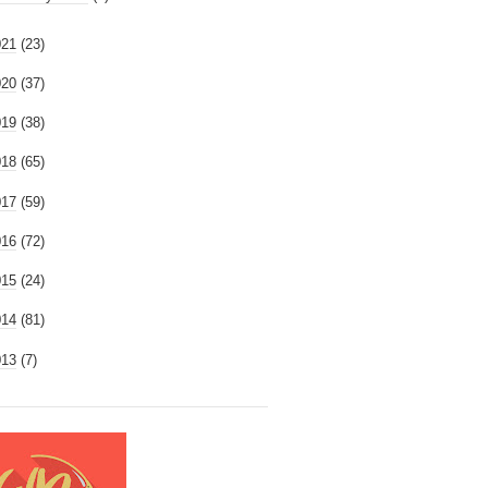
021
(23)
020
(37)
019
(38)
018
(65)
017
(59)
016
(72)
015
(24)
014
(81)
013
(7)