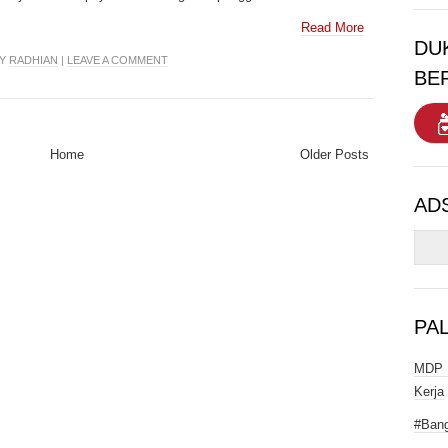
Read More
DU
BY
RADHIAN
|
LEAVE A COMMENT
BE
Home
Older Posts
AD
PA
MDP I
Kerja
#Bang