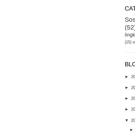
CA
Sos
(52
ling
(15)
w
BL
►
2
►
2
►
2
►
2
▼
2