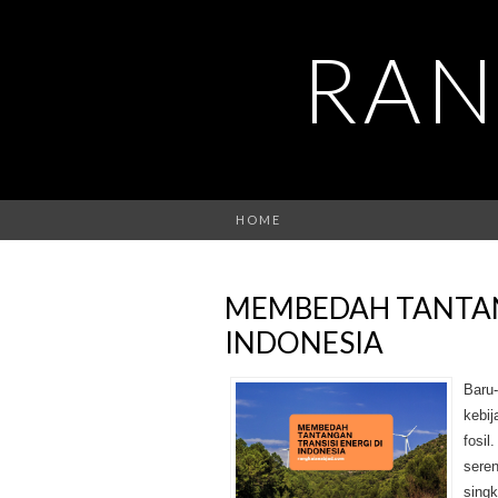
RAN
HOME
MEMBEDAH TANTANG
INDONESIA
Baru-
kebij
fosil
seren
sing