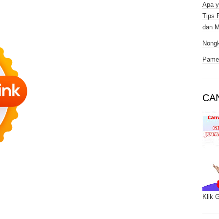
Apa y
Tips 
dan M
Nongk
Pamer
CA
Klik 