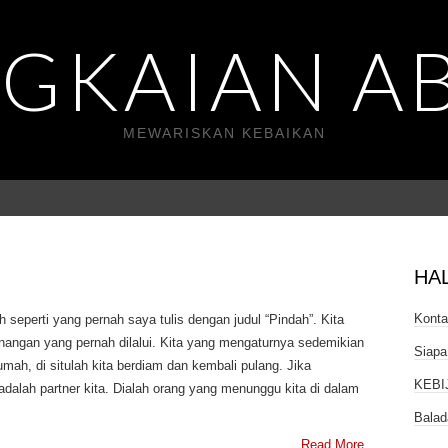
GKAIAN A
MEWARISKAN KEBAIKAN
HA
Kont
 seperti yang pernah saya tulis dengan judul “Pindah”. Kita
ngan yang pernah dilalui. Kita yang mengaturnya sedemikian
Siapa
umah, di situlah kita berdiam dan kembali pulang. Jika
KEBI
dalah partner kita. Dialah orang yang menunggu kita di dalam
Balad
Read More