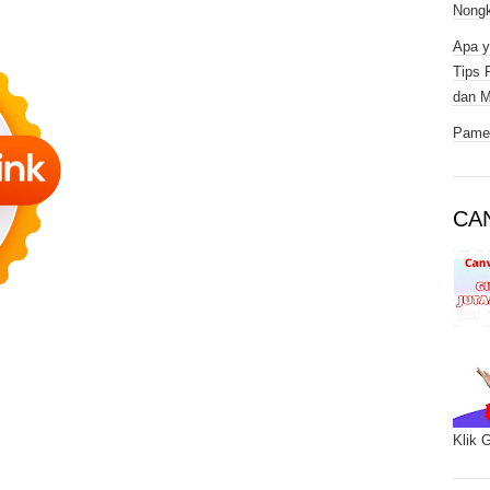
Nongk
Apa y
Tips 
dan M
Pamer
CA
Klik 