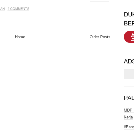
IAN
|
4 COMMENTS
DU
BE
Home
Older Posts
AD
PA
MDP I
Kerja
#Bang