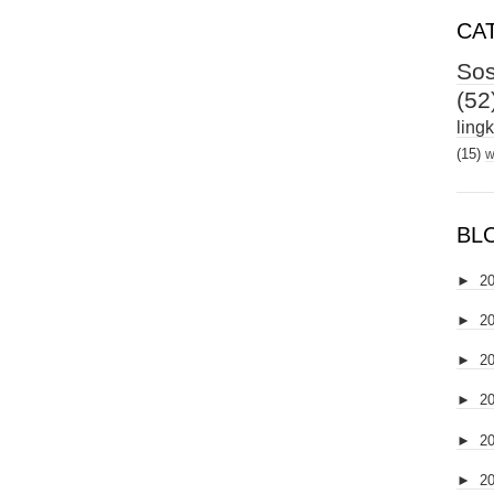
CA
Sos
(52
ling
(15)
w
BL
►
2
►
2
►
2
►
2
►
2
►
2