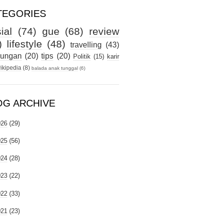
TEGORIES
ial
(74)
gue
(68)
review
)
lifestyle
(48)
travelling
(43)
kungan
(20)
tips
(20)
Politik
(15)
karir
ikipedia
(8)
balada anak tunggal
(6)
OG ARCHIVE
026
(29)
025
(56)
024
(28)
023
(22)
022
(33)
021
(23)