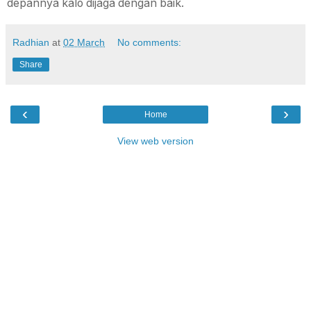
depannya kalo dijaga dengan baik.
Radhian
at
02 March
No comments:
Share
‹
›
Home
View web version