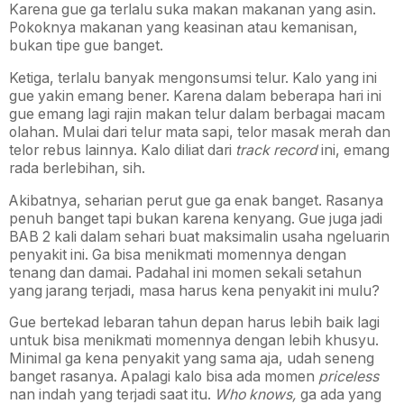
Karena gue ga terlalu suka makan makanan yang asin.
Pokoknya makanan yang keasinan atau kemanisan,
bukan tipe gue banget.
Ketiga, terlalu banyak mengonsumsi telur. Kalo yang ini
gue yakin emang bener. Karena dalam beberapa hari ini
gue emang lagi rajin makan telur dalam berbagai macam
olahan. Mulai dari telur mata sapi, telor masak merah dan
telor rebus lainnya. Kalo diliat dari
track record
ini, emang
rada berlebihan, sih.
Akibatnya, seharian perut gue ga enak banget. Rasanya
penuh banget tapi bukan karena kenyang. Gue juga jadi
BAB 2 kali dalam sehari buat maksimalin usaha ngeluarin
penyakit ini. Ga bisa menikmati momennya dengan
tenang dan damai. Padahal ini momen sekali setahun
yang jarang terjadi, masa harus kena penyakit ini mulu?
Gue bertekad lebaran tahun depan harus lebih baik lagi
untuk bisa menikmati momennya dengan lebih khusyu.
Minimal ga kena penyakit yang sama aja, udah seneng
banget rasanya. Apalagi kalo bisa ada momen
priceless
nan indah yang terjadi saat itu.
Who knows,
ga ada yang