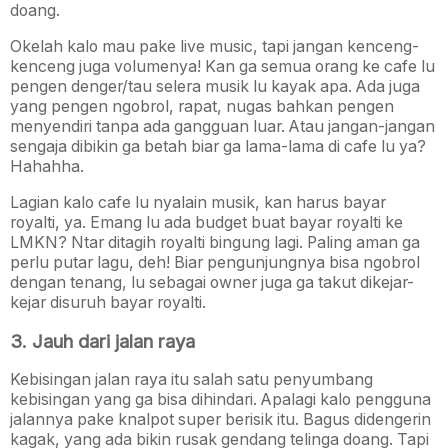
doang.
Okelah kalo mau pake live music, tapi jangan kenceng-
kenceng juga volumenya! Kan ga semua orang ke cafe lu
pengen denger/tau selera musik lu kayak apa. Ada juga
yang pengen ngobrol, rapat, nugas bahkan pengen
menyendiri tanpa ada gangguan luar. Atau jangan-jangan
sengaja dibikin ga betah biar ga lama-lama di cafe lu ya?
Hahahha.
Lagian kalo cafe lu nyalain musik, kan harus bayar
royalti, ya. Emang lu ada budget buat bayar royalti ke
LMKN? Ntar ditagih royalti bingung lagi. Paling aman ga
perlu putar lagu, deh! Biar pengunjungnya bisa ngobrol
dengan tenang, lu sebagai owner juga ga takut dikejar-
kejar disuruh bayar royalti.
3. Jauh dari jalan raya
Kebisingan jalan raya itu salah satu penyumbang
kebisingan yang ga bisa dihindari. Apalagi kalo pengguna
jalannya pake knalpot super berisik itu. Bagus didengerin
kagak, yang ada bikin rusak gendang telinga doang. Tapi