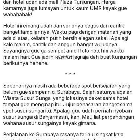
dari hotel udah ada mall Plaza Tunjungan. Harga
kamarnya juga lumayan untuk kaum UMR kayak gue
wahahahak!
Hotel ini emang udah dari sononya bagus dan cantik
banget tampilannya. Waktu pagi dengan matahari yang
ada di atas, keliatan putih bersih elegan sekali. Apalagi
kalo malam, cantik dan anggun banget wujudnya.
Sayangnya gue ga sempet ambil foto hotel ini waktu
malam hari. Gue jadiin
wishlist
lagi aja deh buat kunjungan
berikutnya hehehe.
* * *
Sebenarnya masih ada beberapa spot bersejarah yang
belum gue samperin di Surabaya. Salah satunya adalah
Wisata Susur Sungai yang lokasinya deket sama hotel
tempat gue menginap itu. Jujur penasaran banget sama
spot susur sungai itu. Apalagi gue udah pernah nyobain
susur sungai di Banjarmasin, kan. Mau liat perbandingan
wahana susur sungainya kayak gimana.
Perjalanan ke Surabaya rasanya terlalu singkat kalo