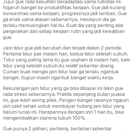
Jujur gue rada kesulitan beradaptasi sama rutinitas ini.
Ngaruh banget ke produktifitas kerjaan. Gue jadi kurang
konsentrasi sama kerjaan, progressnya jadi lamban. Gue
ga enak sama atasan sebenarnya, meskipun dia ga
terlalu memusingkan hal itu. Buat dia yang penting ada
pergerakan dari setiap kerjaan rutin yang jadi kewajiban
gue.
Jam tidur gue jadi berubah dan terjadi dalam 2 periode.
Pertama tidur pas malam hari, kedua tidur setelah subuh.
Tidur yang paling lama itu gue usahain di malam hari, kalo
tidur yang setelah subuh itu relatif sebentar doang.
Cuman buat mengisi jam tidur biar ga terlalu ngantuk
banget. Itupun masih ngantuk banget waktu kerja.
Kekurangan jam tidur yang ga bisa dibayar ini bikin gue
rada stress sebenarnya.
Praktis sepanjang bulan puasa
ini, gue lebih sering pilek. Pengen banget rasanya ngajuin
izin sakit sehari untuk membayar hutang jam tidur yang
belum lunas ini. Harapannya dengan izin 1 hari itu, bisa
mengembalikan stamina tubuh 100%.
Gue punya 2 pilihan, pertama, bertahan sebentar