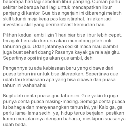
beberapa hari lagi sebelum libur panjang. Cuman perlu
sekitar beberapa hari lagi untuk mendapatkan libur
panjang di kantor. Gue bisa ngerjain ini dibarengi melatih
skill tidur di meja kerja pas lagi istirahat. Ini akan jadi
investasu skill yang bermanfaast kemudian hari.
Pilihan kedua, ambil izin 1 hari biar bisa libur lebih cepet.
Ini agak beresiko karena akan memotong jatah cuti
tahunan gue. Udah jatahnya sedikit masa mau diambil
juga buat sehari doang? Rasanya kayak ga rela aja gitu.
Sepertinya opsi ini ga akan gue ambil, deh.
Pengennya tu ada kebiasaan baru yang dibawa dari
puasa tahun ini untuk bisa diterapkan. Sepertinya gue
udah tau kebiasaan apa yang bisa dibawa dari puasa
tahun ini wahahaha!
Begitulah cerita puasa gue tahun ini. Gue yakin lu juga
punya cerita puasa masing-masing. Semoga cerita puasa
lu bahagia dan menyenangkan tahun ini, ya! Kalo ga, ga
perlu lama-lama sedih, ya, hidup terus berjalan, pastikan
kamu menjalaninya dengan bahagia, meskipun suasanya
udah beda.