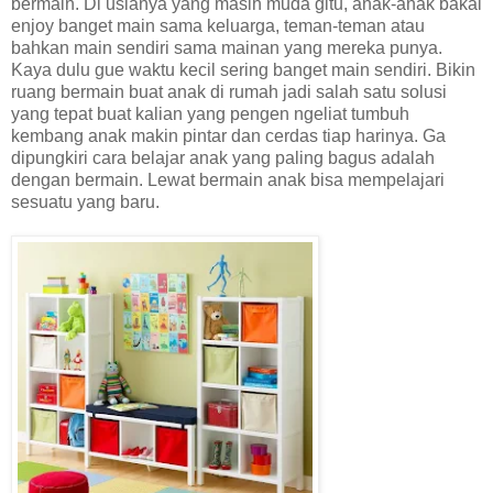
bermain. Di usianya yang masih muda gitu, anak-anak bakal
enjoy banget main sama keluarga, teman-teman atau
bahkan main sendiri sama mainan yang mereka punya.
Kaya dulu gue waktu kecil sering banget main sendiri. Bikin
ruang bermain buat anak di rumah jadi salah satu solusi
yang tepat buat kalian yang pengen ngeliat tumbuh
kembang anak makin pintar dan cerdas tiap harinya. Ga
dipungkiri cara belajar anak yang paling bagus adalah
dengan bermain. Lewat bermain anak bisa mempelajari
sesuatu yang baru.