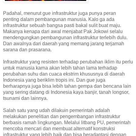
Padahal, menurut gue infrastruktur juga punya peran
penting dalam pembangunan manusia. Kalo ga ada
infrastruktur sebuah bangsa pasti bakal sulit buat maju.
Makanya kenapa dari awal menjabat Pak Jokowi selalu
mendengungkan pembangunan infrastruktur terlebih dulu.
Dan awalnya dari daerah yang memang jarang terjamah
sarana dan prasarana.
Infrastruktur yang resisten terhadap perubahan iklim itu perlu
untuk manusia karna akan lebih tahan lama terhadap
perubahan suhu dan cuaca ekstrim khususnya di daerah
Indonesia yang beriklim tropis ini. Dan gue juga
berharapnya juga bisa lebih tahan gempa dan bencana lain
yang sering datang di Indonesia kaya banjir, tanah longsor,
tsunami dan lainnya.
Salah satu yang udah dilakuin pemerintah adalah
melakukan penelitian dan pengembangan infrastruktur
berbasis ramah lingkungan. Melalui litbang PU, pemerintah
mencoba mencari dan membuat alternatif konstruksi
infrastruktur yang lebih baik dan bisa beradaptasi dengan