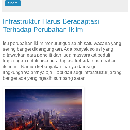
Share
Infrastruktur Harus Beradaptasi
Terhadap Perubahan Iklim
Isu perubahan iklim menurut gue salah satu wacana yang
sering banget didengungkan. Ada banyak solusi yang
ditawarkan para peneliti dan juga masyarakat peduli
lingkungan untuk bisa beradaptasi terhadap perubahan
iklim ini. Namun kebanyakan hanya dari segi
lingkungan/alamnya aja. Tapi dari segi infrastruktur jarang
banget ada yang ngasih sumbang saran.