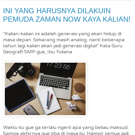
INI YANG HARUSNYA DILAKUIN
PEMUDA ZAMAN NOW KAYA KALIAN!
"Kalian-kalian ini adalah generasi yang akan hidup di
masa depan. Sekarang masih analog, nanti beberapa
tahun lagi kalian akan jadi generasi digital" Kata Guru
Geografi SMP gue, Ibu Yuliana.
Waktu itu gue ga terlalu ngerti apa yang beliau maksud.
Sampe akhirnya gue tiba di masa itu. Hampir semua jadi