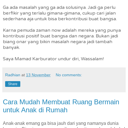
Ga ada masalah yang ga ada solusinya. Jadi ga perlu
berfikir yang terlalu gimana-gimana, cukup cari jalan
sederhana aja untuk bisa berkontribusi buat bangsa.
Karna pemuda zaman now adalah mereka yang punya
kontribusi positif buat bangsa dan negara. Bukan jadi
biang onar yang bikin masalah negara jadi tambah
banyak.
Saya Mamad Karburator undur diri, Wassalam!
Radhian
at
13 November
No comments:
Share
Cara Mudah Membuat Ruang Bermain
untuk Anak di Rumah
Anak-anak emang ga bisa jauh dari yang namanya dunia