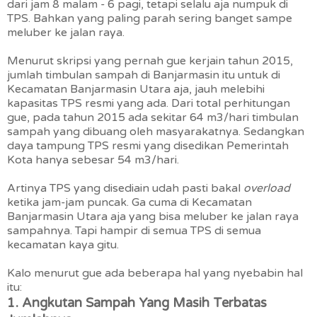
dari jam 8 malam - 6 pagi, tetapi selalu aja numpuk di
TPS. Bahkan yang paling parah sering banget sampe
meluber ke jalan raya.
Menurut skripsi yang pernah gue kerjain tahun 2015,
jumlah timbulan sampah di Banjarmasin itu untuk di
Kecamatan Banjarmasin Utara aja, jauh melebihi
kapasitas TPS resmi yang ada. Dari total perhitungan
gue, pada tahun 2015 ada sekitar 64 m3/hari timbulan
sampah yang dibuang oleh masyarakatnya. Sedangkan
daya tampung TPS resmi yang disedikan Pemerintah
Kota hanya sebesar 54 m3/hari.
Artinya TPS yang disediain udah pasti bakal
overload
ketika jam-jam puncak. Ga cuma di Kecamatan
Banjarmasin Utara aja yang bisa meluber ke jalan raya
sampahnya. Tapi hampir di semua TPS di semua
kecamatan kaya gitu.
Kalo menurut gue ada beberapa hal yang nyebabin hal
itu:
1. Angkutan Sampah Yang Masih Terbatas