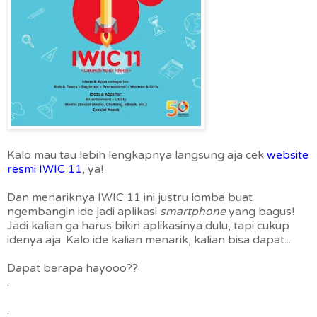
Kalo mau tau lebih lengkapnya langsung aja cek
website
resmi IWIC 11
, ya!
Dan menariknya IWIC 11 ini justru lomba buat
ngembangin ide jadi aplikasi
smartphone
yang bagus!
Jadi kalian ga harus bikin aplikasinya dulu, tapi cukup
idenya aja. Kalo ide kalian menarik, kalian bisa dapat....
Dapat berapa hayooo??
.
.