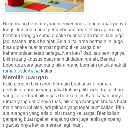
Bikin ruang bermain yang menyenangkan buat anak punya
fungsi tersendiri buat pertumbuhan anak. Bikin aja ruang
bermain yang ga cuma dipake buat sarana main, tapi juga
jadi sarana untuk belajar. Selain itu, area bermain ini juga
bisa dipake buat tempat ngumpul keluarga biar
keharmonisan tetap terjaga. Nah kan? Jadi tau pentingnya
bikin ruang khusus buat main di dalam rumah. Berikut
beberapa cara gampang bikin ruang bermain untuk anak di
rumah sederhana
kalian.
Memilih ruangan
Kalo pengen bikin
area
bermain buat anak di rumah,
perhatiin ruangan yang bakal kalian pilih. Ada dua pilihan
yang cocok buat bikin
area
bermain ini. Kalo kalian punya
rumah yang ukurannya luas, bikin aja ruangan khusus buat
main anak. Ini bisa jadi pilihan yang tepat buat kalian. Pilh
aja ruangan yang ada di sisi ruang keluarga. Biar kalian
gampang buat ngeliat langsung dan juga lebih gampang
ngawasinnya ketika mereka lagi main.