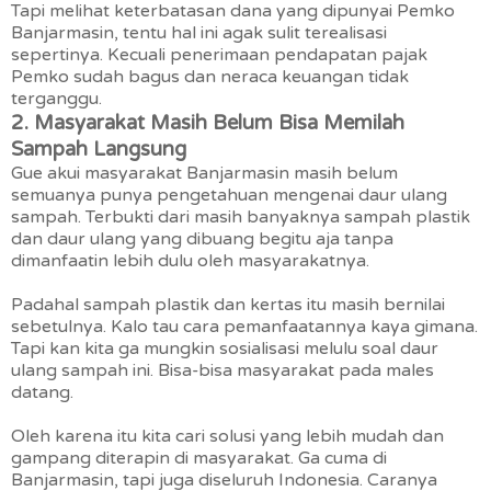
Tapi melihat keterbatasan dana yang dipunyai Pemko
Banjarmasin, tentu hal ini agak sulit terealisasi
sepertinya. Kecuali penerimaan pendapatan pajak
Pemko sudah bagus dan neraca keuangan tidak
terganggu.
2. Masyarakat Masih Belum Bisa Memilah
Sampah Langsung
Gue akui masyarakat Banjarmasin masih belum
semuanya punya pengetahuan mengenai daur ulang
sampah. Terbukti dari masih banyaknya sampah plastik
dan daur ulang yang dibuang begitu aja tanpa
dimanfaatin lebih dulu oleh masyarakatnya.
Padahal sampah plastik dan kertas itu masih bernilai
sebetulnya. Kalo tau cara pemanfaatannya kaya gimana.
Tapi kan kita ga mungkin sosialisasi melulu soal daur
ulang sampah ini. Bisa-bisa masyarakat pada males
datang.
Oleh karena itu kita cari solusi yang lebih mudah dan
gampang diterapin di masyarakat. Ga cuma di
Banjarmasin, tapi juga diseluruh Indonesia. Caranya