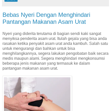
Bebas Nyeri Dengan Menghindari
Pantangan Makanan Asam Urat
Nyeri yang diderita terutama di bagian sendi kaki sangat
menyiksa penderita asam urat. Itulah gejala yang bisa anda
rasakan ketika penyakit asam urat anda kambuh. Salah satu
untuk mengurangi dan bahkan untuk bisa
menghilangkannya, segera lakukan pengobatan baik secara
medis maupun alami. Segera menghindari mengkonsumsi
beberapa jenis makanan yang termasuk ke dalam
pantangan makanan asam urat.