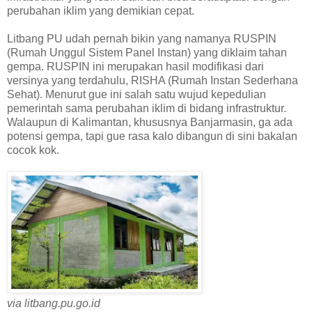
perubahan iklim yang demikian cepat.
Litbang PU udah pernah bikin yang namanya RUSPIN
(Rumah Unggul Sistem Panel Instan) yang diklaim tahan
gempa. RUSPIN ini merupakan hasil modifikasi dari
versinya yang terdahulu, RISHA (Rumah Instan Sederhana
Sehat). Menurut gue ini salah satu wujud kepedulian
pemerintah sama perubahan iklim di bidang infrastruktur.
Walaupun di Kalimantan, khususnya Banjarmasin, ga ada
potensi gempa, tapi gue rasa kalo dibangun di sini bakalan
cocok kok.
via litbang.pu.go.id