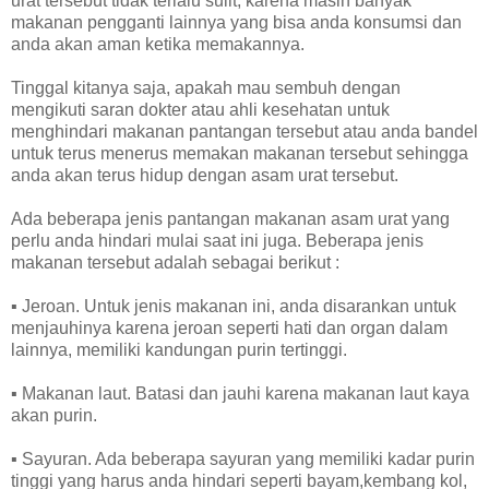
urat tersebut tidak terlalu sulit, karena masih banyak
makanan pengganti lainnya yang bisa anda konsumsi dan
anda akan aman ketika memakannya.
Tinggal kitanya saja, apakah mau sembuh dengan
mengikuti saran dokter atau ahli kesehatan untuk
menghindari makanan pantangan tersebut atau anda bandel
untuk terus menerus memakan makanan tersebut sehingga
anda akan terus hidup dengan asam urat tersebut.
Ada beberapa jenis pantangan makanan asam urat yang
perlu anda hindari mulai saat ini juga. Beberapa jenis
makanan tersebut adalah sebagai berikut :
▪ Jeroan. Untuk jenis makanan ini, anda disarankan untuk
menjauhinya karena jeroan seperti hati dan organ dalam
lainnya, memiliki kandungan purin tertinggi.
▪ Makanan laut. Batasi dan jauhi karena makanan laut kaya
akan purin.
▪ Sayuran. Ada beberapa sayuran yang memiliki kadar purin
tinggi yang harus anda hindari seperti bayam,kembang kol,