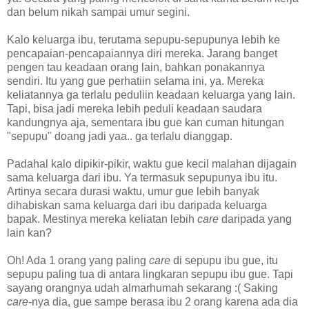
dan belum nikah sampai umur segini.
Kalo keluarga ibu, terutama sepupu-sepupunya lebih ke
pencapaian-pencapaiannya diri mereka. Jarang banget
pengen tau keadaan orang lain, bahkan ponakannya
sendiri. Itu yang gue perhatiin selama ini, ya. Mereka
keliatannya ga terlalu peduliin keadaan keluarga yang lain.
Tapi, bisa jadi mereka lebih peduli keadaan saudara
kandungnya aja, sementara ibu gue kan cuman hitungan
"sepupu" doang jadi yaa.. ga terlalu dianggap.
Padahal kalo dipikir-pikir, waktu gue kecil malahan dijagain
sama keluarga dari ibu. Ya termasuk sepupunya ibu itu.
Artinya secara durasi waktu, umur gue lebih banyak
dihabiskan sama keluarga dari ibu daripada keluarga
bapak. Mestinya mereka keliatan lebih
care
daripada yang
lain kan?
Oh! Ada 1 orang yang paling
care
di sepupu ibu gue, itu
sepupu paling tua di antara lingkaran sepupu ibu gue. Tapi
sayang orangnya udah almarhumah sekarang :( Saking
care
-nya dia, gue sampe berasa ibu 2 orang karena ada dia