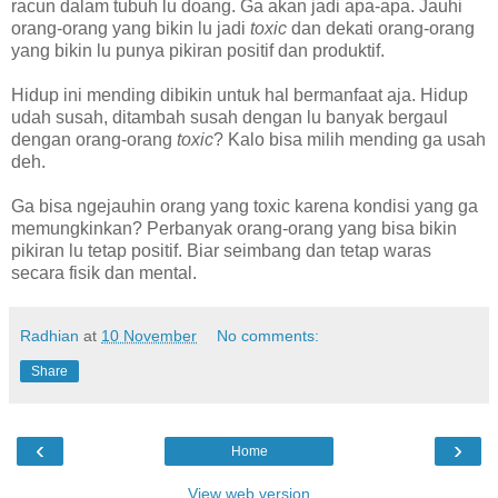
racun dalam tubuh lu doang. Ga akan jadi apa-apa. Jauhi
orang-orang yang bikin lu jadi
toxic
dan dekati orang-orang
yang bikin lu punya pikiran positif dan produktif.
Hidup ini mending dibikin untuk hal bermanfaat aja. Hidup
udah susah, ditambah susah dengan lu banyak bergaul
dengan orang-orang
toxic
? Kalo bisa milih mending ga usah
deh.
Ga bisa ngejauhin orang yang toxic karena kondisi yang ga
memungkinkan? Perbanyak orang-orang yang bisa bikin
pikiran lu tetap positif. Biar seimbang dan tetap waras
secara fisik dan mental.
Radhian
at
10 November
No comments:
Share
‹
›
Home
View web version