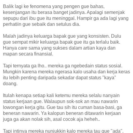
Balik lagi ke fenomena yang pengen gue bahas,
kesenjangan itu berasa banget jadinya. Apalagi semenjak
sepupu dari ibu gue itu meninggal. Hampir ga ada lagi yang
perhatiin gue sebaik dan setulus dia.
Malah jadinya keluarga bapak gue yang konsisten. Dulu
gue sempat mikir keluarga bapak gue itu ga terlalu baik.
Hanya
care
sama yang sukses dalam artian kaya dan
mapan secara finansial.
Tapi ternyata ga lho.. mereka ga ngebedain status sosial.
Mungkin karena mereka ngerasa kalo usaha dan kerja keras
itu lebih penting daripada sekadar dapat status "kaya"
doang.
Itulah kenapa
setiap kali ketemu
mereka selalu nanyain
status kerjaan gue. Walaupun sok-sok an mau nawarin
lowongan kerja gitu. Gue tau sih itu cuman basa-basi, ga
beneran nawarin. Ya kalopun beneran ditawarin kerjaan
juga ga akan nolak sih, asal cocok aja heheh..
Tapi intinya mereka nunjukkin kalo mereka tau gue "ada".