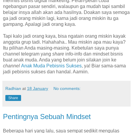
merintis bisnis digital marketing. Pelan-pelan coba
ngebangun pasar sendiri, walaupun ga mudah tapi sambil
belajar insya allah akan ada hasilnya. Doakan saya semoga
ga jadi orang miskin lagi, karna jadi orang miskin itu ga
gampang. Apalagi jadi orang kaya.
Tapi kalo jadi orang kaya, bisa ngatain orang miskin kayak
anggota grup tadi. Hahahaha.. Mau miskin apa mau kaya?
Itu pilihan Anda masing-masing. Kebetulan saya punya
channel telegram yang
share
info-info dan mindset bisnis
buat anak muda. Anda yang belum join silakan join ke
channel
Anak Muda Pebisnis Sukses
, ya! Biar sama-sama
jadi pebisnis sukses dan handal. Aamiin.
Radhian
at
18 January
No comments:
Share
Pentingnya Sebuah Mindset
Beberapa hari yang lalu, saya sempat sedikit mengulas