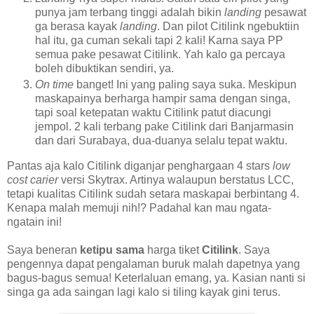
punya jam terbang tinggi adalah bikin
landing
pesawat
ga berasa kayak
landing
. Dan pilot Citilink ngebuktiin
hal itu, ga cuman sekali tapi 2 kali! Karna saya PP
semua pake pesawat Citilink. Yah kalo ga percaya
boleh dibuktikan sendiri, ya.
On time
banget! Ini yang paling saya suka. Meskipun
maskapainya berharga hampir sama dengan singa,
tapi soal ketepatan waktu Citilink patut diacungi
jempol. 2 kali terbang pake Citilink dari Banjarmasin
dan dari Surabaya, dua-duanya selalu tepat waktu.
Pantas aja kalo Citilink diganjar penghargaan 4 stars
low
cost carier
versi Skytrax. Artinya walaupun berstatus LCC,
tetapi kualitas Citilink sudah setara maskapai berbintang 4.
Kenapa malah memuji nih!? Padahal kan mau ngata-
ngatain ini!
Saya beneran
ketipu sama
harga tiket
Citilink
. Saya
pengennya dapat pengalaman buruk malah dapetnya yang
bagus-bagus semua! Keterlaluan emang, ya. Kasian nanti si
singa ga ada saingan lagi kalo si tiling kayak gini terus.