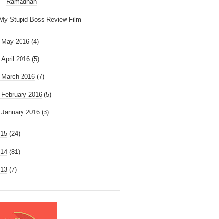
Ramadhan
My Stupid Boss Review Film
►
May 2016
(4)
►
April 2016
(5)
►
March 2016
(7)
►
February 2016
(5)
►
January 2016
(3)
015
(24)
014
(81)
013
(7)