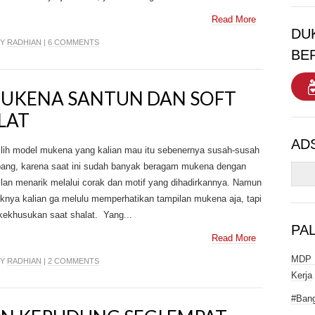
Read More
DU
BY
RADHIAN
|
6 COMMENTS
BE
MUKENA SANTUN DAN SOFT
LAT
AD
lih model mukena yang kalian mau itu sebenernya susah-susah
ang, karena saat ini sudah banyak beragam mukena dengan
lan menarik melalui corak dan motif yang dihadirkannya. Namun
knya kalian ga melulu memperhatikan tampilan mukena aja, tapi
kekhusukan saat shalat. Yang...
PA
Read More
MDP I
BY
RADHIAN
|
2 COMMENTS
Kerja
#Bang