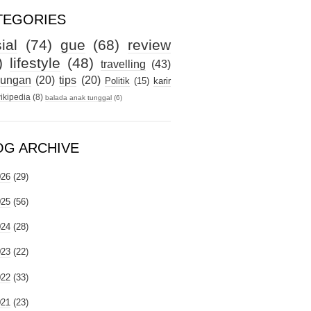
TEGORIES
ial
(74)
gue
(68)
review
)
lifestyle
(48)
travelling
(43)
kungan
(20)
tips
(20)
Politik
(15)
karir
ikipedia
(8)
balada anak tunggal
(6)
OG ARCHIVE
026
(29)
025
(56)
024
(28)
023
(22)
022
(33)
021
(23)