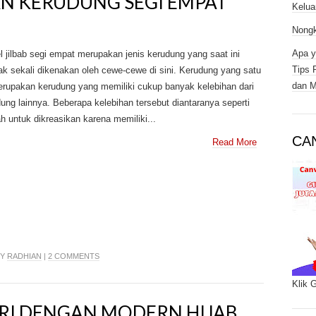
AN KERUDUNG SEGI EMPAT
Kelua
Nongk
Apa y
 jilbab segi empat merupakan jenis kerudung yang saat ini
Tips 
k sekali dikenakan oleh cewe-cewe di sini. Kerudung yang satu
dan M
erupakan kerudung yang memiliki cukup banyak kelebihan dari
ung lainnya. Beberapa kelebihan tersebut diantaranya seperti
 untuk dikreasikan karena memiliki...
CA
Read More
BY
RADHIAN
|
2 COMMENTS
Klik 
IRI DENGAN MODERN HIJAB