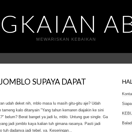
GKAIAN A
MEWARISKAN KEBAIKAN
JOMBLO SUPAYA DAPAT
HA
Kont
an udah deket nih, mblo masa lu masih gitu-gitu aje? Udah
Siapa
n tameng kalo ditanyain "Yang tahun kemaren diajakin ke sini
KEBI
" belum? Berat banget ya jadi lu, mblo. Untung gue single. Ga
Balad
ang jadi jomblo kaya kalian tuh gimana rasanya. Pasti jadi
o tuh dadanya jadi tebel, ya. Keseringan...