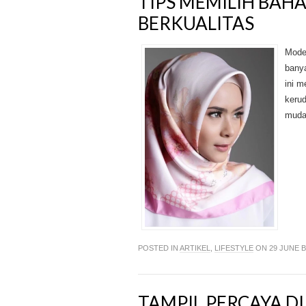
TIPS MEMILIH BAH
BERKUALITAS
Model
banya
ini m
kerud
mudah
POSTED IN
ARTIKEL
,
LIFESTYLE
ON 29 JUNE 
TAMPIL PERCAYA D