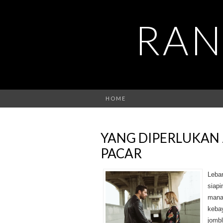
RAN
HOME
YANG DIPERLUKAN 
PACAR
Lebar
siapi
mana?
kebay
jombl