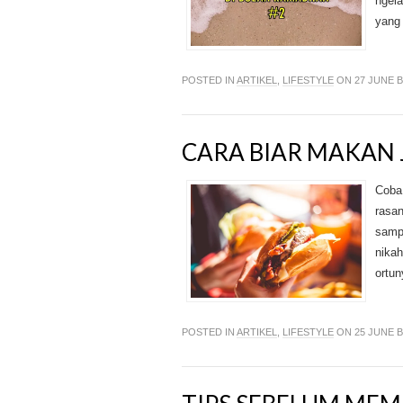
ngela
yang 
POSTED IN
ARTIKEL
,
LIFESTYLE
ON 27 JUNE 
CARA BIAR MAKAN 
Coba
rasan
sampe
nika
ortun
POSTED IN
ARTIKEL
,
LIFESTYLE
ON 25 JUNE 