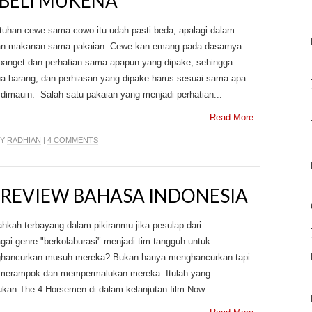
BELI MUKENA
tuhan cewe sama cowo itu udah pasti beda, apalagi dalam
an makanan sama pakaian. Cewe kan emang pada dasarnya
i banget dan perhatian sama apapun yang dipake, sehingga
a barang, dan perhiasan yang dipake harus sesuai sama apa
dimauin. Salah satu pakaian yang menjadi perhatian...
Read More
BY
RADHIAN
|
4 COMMENTS
 REVIEW BAHASA INDONESIA
hkah terbayang dalam pikiranmu jika pesulap dari
gai genre "berkolaburasi" menjadi tim tangguh untuk
hancurkan musuh mereka? Bukan hanya menghancurkan tapi
 merampok dan mempermalukan mereka. Itulah yang
ukan The 4 Horsemen di dalam kelanjutan film Now...