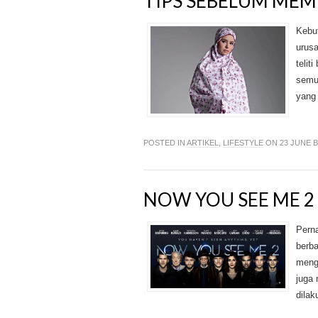
TIPS SEBELUM MEM
Kebu
urus
telit
semu
yang 
POSTED IN
ARTIKEL
,
LIFESTYLE
ON 23 JUNE 
NOW YOU SEE ME 2
Perna
berba
meng
juga
dilak