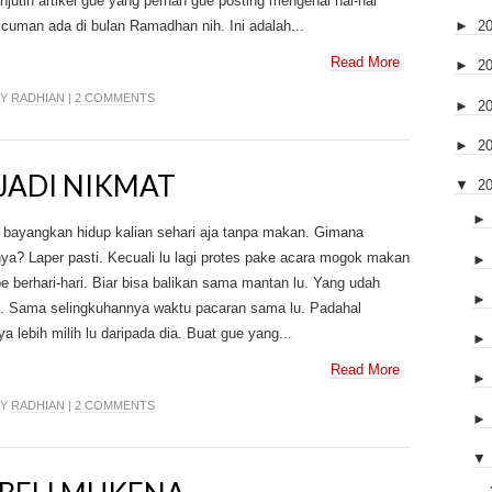
njutin artikel gue yang pernah gue posting mengenai hal-hal
cuman ada di bulan Ramadhan nih. Ini adalah...
►
2
Read More
►
2
BY
RADHIAN
|
2 COMMENTS
►
2
►
2
JADI NIKMAT
▼
2
 bayangkan hidup kalian sehari aja tanpa makan. Gimana
ya? Laper pasti. Kecuali lu lagi protes pake acara mogok makan
 berhari-hari. Biar bisa balikan sama mantan lu. Yang udah
h. Sama selingkuhannya waktu pacaran sama lu. Padahal
ya lebih milih lu daripada dia. Buat gue yang...
Read More
BY
RADHIAN
|
2 COMMENTS
▼