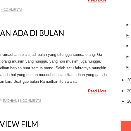
Read More
|
4 COMMENTS
AN ADA DI BULAN
 ramadhan selalu jadi bulan yang ditunggu semua orang. Ga
 orang muslim yang nunggu, yang non muslim juga nunggu.
dhan berkah buat semua orang. Salah satu faktornya mungkin
na ada hal yang cuman muncul di bulan Ramadhan yang ga ada
►
2
lan lain. Buat gue bulan Ramadhan itu salah...
►
2
Read More
BY
RADHIAN
|
6 COMMENTS
►
2
EVIEW FILM