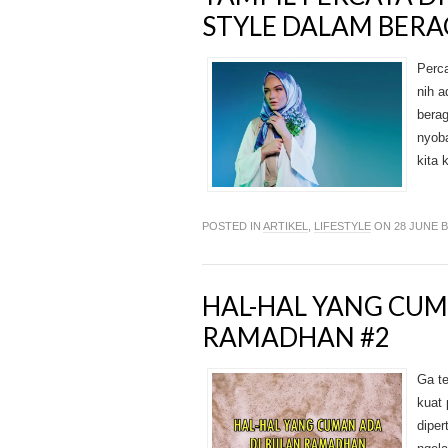
STYLE DALAM BER
Perca
nih a
berag
nyoba
kita 
POSTED IN
ARTIKEL
,
LIFESTYLE
ON 28 JUNE 
HAL-HAL YANG CUM
RAMADHAN #2
Ga te
kuat 
diper