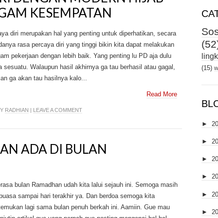
AGAM KESEMPATAN
CA
Sos
ya diri merupakan hal yang penting untuk diperhatikan, secara
(52
danya rasa percaya diri yang tinggi bikin kita dapat melakukan
am pekerjaan dengan lebih baik. Yang penting lu PD aja dulu
ling
 sesuatu. Walaupun hasil akhirnya ga tau berhasil atau gagal,
(15)
w
kan ga akan tau hasilnya kalo...
Read More
BL
BY
RADHIAN
|
LEAVE A COMMENT
►
2
►
2
AN ADA DI BULAN
►
2
►
2
rasa bulan Ramadhan udah kita lalui sejauh ini. Semoga masih
►
2
puasa sampai hari terakhir ya. Dan berdoa semoga kita
temukan lagi sama bulan penuh berkah ini. Aamiin. Gue mau
►
2