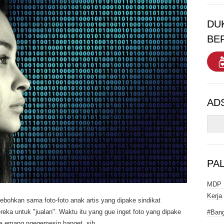
DU
BE
AD
PA
MDP I
Kerja
ebohkan sama foto-foto anak artis yang dipake sindikat
eka untuk "jualan". Waktu itu yang gue inget foto yang dipake
#Bang
a emang ngegemesin banget, sih.