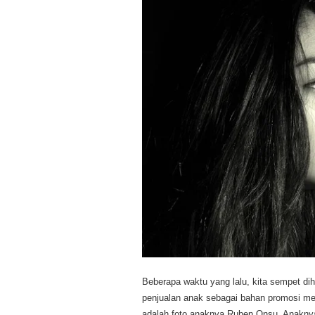
Beberapa waktu yang lalu, kita sempet dih
penjualan anak sebagai bahan promosi mer
adalah foto anaknya Ruben Onsu. Anakny