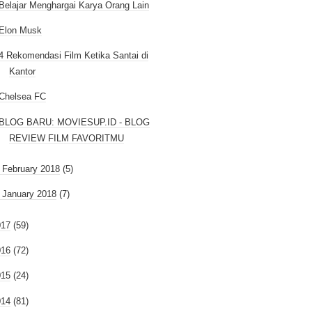
Belajar Menghargai Karya Orang Lain
Elon Musk
4 Rekomendasi Film Ketika Santai di
Kantor
Chelsea FC
BLOG BARU: MOVIESUP.ID - BLOG
REVIEW FILM FAVORITMU
►
February 2018
(5)
►
January 2018
(7)
017
(59)
016
(72)
015
(24)
014
(81)