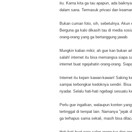
itu. Karna kita ga tau apapun, ada baiknya 
dalam sana. Termasuk privasi dan keamanan
Bukan cuman foto, sih, sebetulnya. Akun em
Berguna ga kalo dikasih tau di media sos
orang-orang yang ga bertanggung jawab.
Mungkin kalian mikir, ah gue kan bukan ar
salah! internet itu bisa memangsa siapa 
internet buat ngejahatin orang-orang. Sia
Internet itu kejam kawan-kawan! Saking ke
sampai terbongkar kedoknya sendiri. Bisa j
nyadar. Selalu hati-hati ngebagi sesuatu ke
Perlu gue ingatkan, walaupun konten yang
tertinggal di tempat lain. Namanya "jejak d
ga terhapus sama sekali, masih bisa dilac
Hati-hati buat para calon orang tua dan or