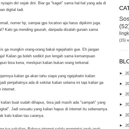
nyiapin diri sejak dini. Biar ga "kaget" sama hal-hal yang ada di
CA
 digital tadi.
Sos
ail, nomer hp, sampai gps location aja harus dipikirin juga.
(52
ial? Kalo ga mending gausah, daripada disalah gunain sama
ling
(15)
w
tis ga mungkin orang-orang bakal ngejahatin gue. Eh jangan
saja! Kalian ga boleh sedikit pun lengah sama kemampuan
BL
papun bisa kena, meskpun kalian bukan orang terkenal.
►
2
jamnya kalian ga akan tahu siapa yang ngejahatin kalian
adi penjahatnya ada di sekitar kalian selama ini tapi kalian ga
►
2
 internet.
►
2
 kalian buat sudah dihapus, bisa jadi masih ada "sampah" yang
►
2
igital". Jadi sesuatu yang kalian hapus di internet itu sebenarnya
►
2
ak kalo kalian tau caranya.
►
2
ang tua sekalian. Bahaya internet selalu mengintai anak-anak