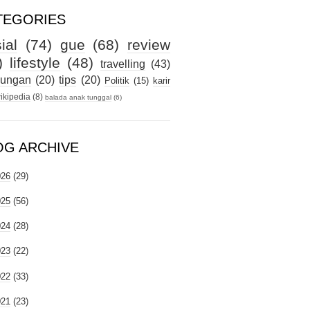
TEGORIES
ial
(74)
gue
(68)
review
)
lifestyle
(48)
travelling
(43)
kungan
(20)
tips
(20)
Politik
(15)
karir
ikipedia
(8)
balada anak tunggal
(6)
OG ARCHIVE
026
(29)
025
(56)
024
(28)
023
(22)
022
(33)
021
(23)