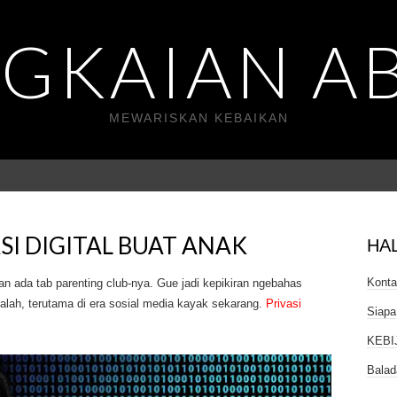
GKAIAN A
MEWARISKAN KEBAIKAN
SI DIGITAL BUAT ANAK
HA
Kont
n ada tab parenting club-nya. Gue jadi kepikiran ngebahas
salah, terutama di era sosial media kayak sekarang.
Privasi
Siapa
KEBI
Balad