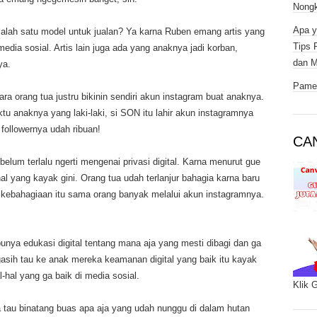
Nongk
Apa y
 salah satu model untuk jualan? Ya karna Ruben emang artis yang
Tips 
edia sosial. Artis lain juga ada yang anaknya jadi korban,
dan M
ya.
Pamer
ra orang tua justru bikinin sendiri akun instagram buat anaknya.
ktu anaknya yang laki-laki, si SON itu lahir akun instagramnya
followernya udah ribuan!
CA
elum terlalu ngerti mengenai privasi digital. Karna menurut gue
al yang kayak gini. Orang tua udah terlanjur bahagia karna baru
 kebahagiaan itu sama orang banyak melalui akun instagramnya.
punya edukasi digital tentang mana aja yang mesti dibagi dan ga
gasih tau ke anak mereka keamanan digital yang baik itu kayak
-hal yang ga baik di media sosial.
Klik 
ga tau binatang buas apa aja yang udah nunggu di dalam hutan