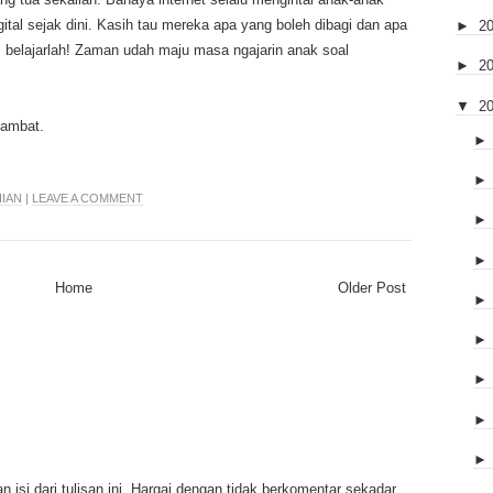
ital sejak dini. Kasih tau mereka apa yang boleh dibagi dan apa
►
2
, belajarlah! Zaman udah maju masa ngajarin anak soal
►
2
▼
2
lambat.
IAN
|
LEAVE A COMMENT
Home
Older Post
 isi dari tulisan ini. Hargai dengan tidak berkomentar sekadar