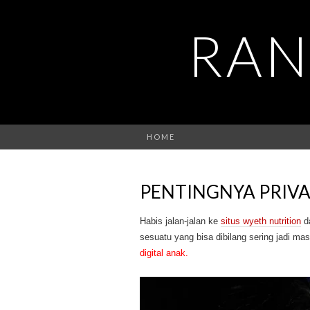
RAN
HOME
PENTINGNYA PRIVA
Habis jalan-jalan ke
situs wyeth nutrition
da
sesuatu yang bisa dibilang sering jadi ma
digital anak.