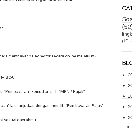
CA
Sos
(52
33
ling
(15)
w
0
i cara membayar pajak motor secara online melalui m-
BL
►
2
 ATM BCA
►
2
u “Pembayaran”, kemudian pilih “MPN / Pajak”
►
2
daraan” lalu lanjutkan dengan memilih “Pembayaran Pajak”
►
2
▼
2
insi sesuai daerahmu