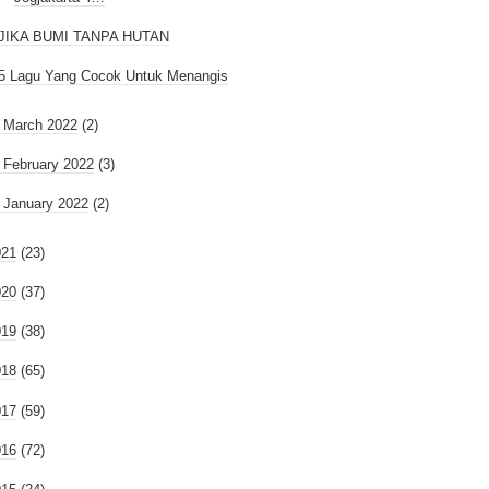
JIKA BUMI TANPA HUTAN
5 Lagu Yang Cocok Untuk Menangis
►
March 2022
(2)
►
February 2022
(3)
►
January 2022
(2)
021
(23)
020
(37)
019
(38)
018
(65)
017
(59)
016
(72)