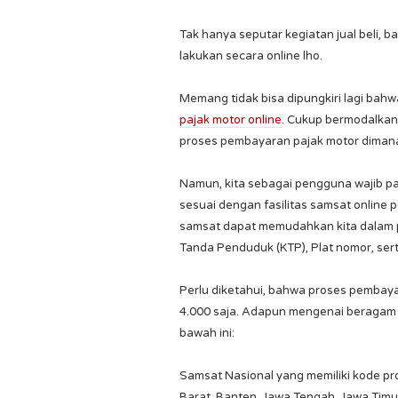
Tak hanya seputar kegiatan jual beli,
lakukan secara online lho.
Memang tidak bisa dipungkiri lagi b
pajak motor online
. Cukup bermodalkan
proses pembayaran pajak motor dimana
Namun, kita sebagai pengguna wajib pa
sesuai dengan fasilitas samsat online p
samsat dapat memudahkan kita dalam p
Tanda Penduduk (KTP), Plat nomor, ser
Perlu diketahui, bahwa proses pembayar
4.000 saja. Adapun mengenai beragam k
bawah ini:
Samsat Nasional yang memiliki kode pro
Barat, Banten, Jawa Tengah, Jawa Timur