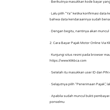
· Berikutnya masukkan kode bayar yan
· Lalu pilih “Ya“ ketika konfirmasi data
bahwa data kendaraannya sudah bena
· Dengan begitu, nantinya akan muncul
2. Cara Bayar Pajak Motor Online Via K
· Kunjungi situs resmi pada browser 
https://www.klikbca.com
· Setelah itu masukkan user ID dan PIN
· Selajutnya pilih “Penerimaan Pajak”, 
· Apabila sudah muncul bukti pembayar
ponselmu