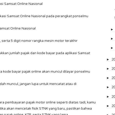
asi Samsat Online Nasional
plikasi Samsat Online Nasional pada perangkat ponselmu
 Samsat Online Nasional
K, serta 5 digit nomor rangka mesin motor terakhir
sukkan jumlah pajak dan kode bayar pada aplikasi Samsat
►
2
►
2
ya kode bayar pajak online akan muncul dilayar ponselmu
►
2
udah muncul, jangan lupa untuk mencatat atau di
►
2
►
2
ra pembayaran pajak motor online seperti diatas tadi, kamu
►
2
etika akan mencetak fisik STNK yang baru, pastikan bahwa
pajak online, KTP, serta STNK yang lama.