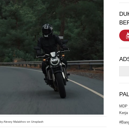
DU
BE
AD
PA
MDP I
Kerja
#Bang
by Alexey Malakhov on Unsplash