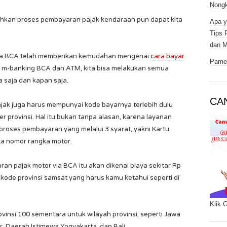
Nongk
 bahkan proses pembayaran pajak kendaraan pun dapat kita
Apa y
Tips 
dan M
ahwa BCA telah memberikan kemudahan mengenai
cara bayar
Pamer
 m-banking BCA dan ATM, kita bisa melakukan semua
 saja dan kapan saja.
CA
jak juga harus mempunyai kode bayarnya terlebih dulu
er provinsi. Hal itu bukan tanpa alasan, karena layanan
roses pembayaran yang melalui 3 syarat, yakni Kartu
ta nomor rangka motor.
an pajak motor via BCA itu akan dikenai biaya sekitar Rp
ode provinsi samsat yang harus kamu ketahui seperti di
Klik 
vinsi 100 sementara untuk wilayah provinsi, seperti Jawa
, Daerah Istimewa Yogyakarta, dan Bali.