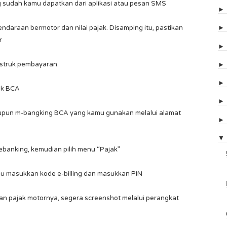
g sudah kamu dapatkan dari aplikasi atau pesan SMS
 kendaraan bermotor dan nilai pajak. Disamping itu, pastikan
r
 struk pembayaran.
lik BCA
maupun m-bangking BCA yang kamu gunakan melalui alamat
▼
 ebanking, kemudian pilih menu “Pajak”
lalu masukkan kode e-billing dan masukkan PIN
an pajak motornya, segera screenshot melalui perangkat