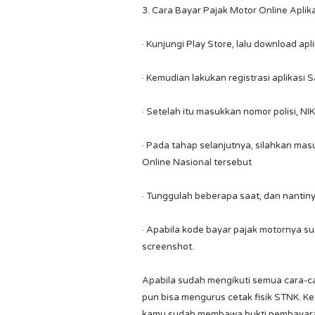
3. Cara Bayar Pajak Motor Online Aplik
· Kunjungi Play Store, lalu download a
· Kemudian lakukan registrasi aplikasi
· Setelah itu masukkan nomor polisi, NI
· Pada tahap selanjutnya, silahkan ma
Online Nasional tersebut
· Tunggulah beberapa saat, dan nantin
· Apabila kode bayar pajak motornya s
screenshot.
Apabila sudah mengikuti semua cara-ca
pun bisa mengurus cetak fisik STNK. K
kamu sudah membawa bukti pembayaran 