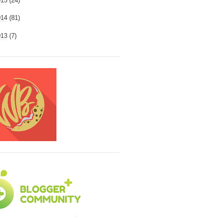
015
(24)
014
(81)
013
(7)