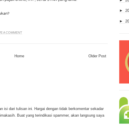
►
2
►
2
ukan?
►
2
VE A COMMENT
Home
Older Post
 isi dari tulisan ini. Hargai dengan tidak berkomentar sekadar
rimakasih. Buat yang terindikasi spammer, akan langsung saya