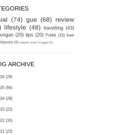
TEGORIES
ial
(74)
gue
(68)
review
)
lifestyle
(48)
travelling
(43)
kungan
(20)
tips
(20)
Politik
(15)
karir
ikipedia
(8)
balada anak tunggal
(6)
OG ARCHIVE
026
(29)
025
(56)
024
(28)
023
(22)
022
(33)
021
(23)