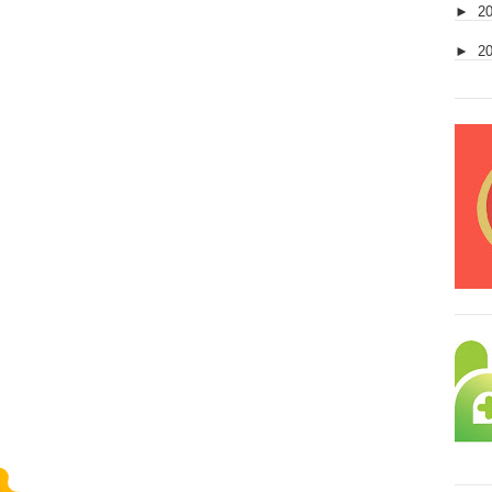
►
2
►
2