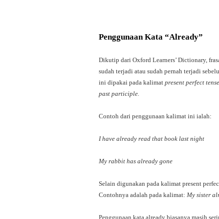
Penggunaan Kata “Already”
Dikutip dari Oxford Learners’ Dictionary, f
sudah terjadi atau sudah pernah terjadi sebel
ini dipakai pada kalimat
present perfect tens
past participle.
Contoh dari penggunaan kalimat ini ialah:
I have already read that book last night
My rabbit has already gone
Selain digunakan pada kalimat present perfec
Contohnya adalah pada kalimat:
My sister al
Penggunaan kata already biasanya masih serin