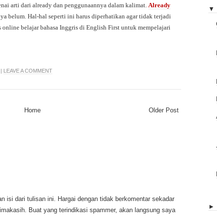
ai arti dari already dan penggunaannya dalam kalimat.
Already
▼
a belum. Hal-hal seperti ini harus diperhatikan agar tidak terjadi
online belajar bahasa Inggris di English First untuk mempelajari
|
LEAVE A COMMENT
Home
Older Post
 isi dari tulisan ini. Hargai dengan tidak berkomentar sekadar
rimakasih. Buat yang terindikasi spammer, akan langsung saya