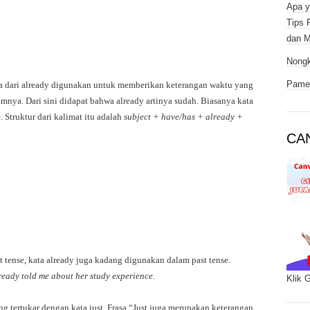
Apa y
Tips 
dan M
Nongk
Pamer
rasa dari already digunakan untuk memberikan keterangan waktu yang
umnya. Dari sini didapat bahwa already artinya sudah. Biasanya kata
e
. Struktur dari kalimat itu adalah
subject + have/has + already +
CA
t tense, kata already juga kadang digunakan dalam past tense.
ready told me about her study experience.
Klik 
g tertukar dengan kata just. Frasa “Just juga merupakan keterangan