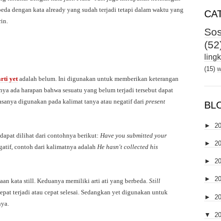
rbeda dengan kata already yang sudah terjadi tetapi dalam waktu yang
CA
in.
Sos
(52
ling
(15)
w
arti yet
adalah belum. Ini digunakan untuk memberikan keterangan
inya ada harapan bahwa sesuatu yang belum terjadi tersebut dapat
iasanya digunakan pada kalimat tanya atau negatif dari
present
BL
►
2
dapat dilihat dari contohnya berikut:
Have you submitted your
►
2
atif, contoh dari kalimatnya adalah
He hasn't collected his
►
2
►
2
an kata still. Keduanya memiliki arti ati yang berbeda.
Still
pat terjadi atau cepat selesai. Sedangkan yet digunakan untuk
►
2
nya.
▼
2