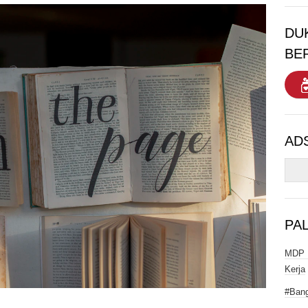
DU
BE
AD
PA
MDP I
Kerja
#Bang