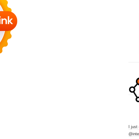
I just
@inte