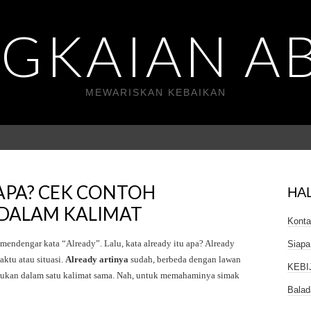
GKAIAN A
MEWARISKAN KEBAIKAN
APA? CEK CONTOH
HA
DALAM KALIMAT
Kont
g mendengar kata “Already”. Lalu, kata already itu apa? Already
Siapa
ktu atau situasi.
Already artinya
sudah, berbeda dengan lawan
KEBI
adukan dalam satu kalimat sama. Nah, untuk memahaminya simak
Balad