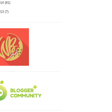
014
(81)
013
(7)