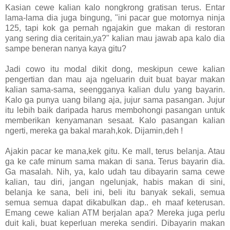
Kasian cewe kalian kalo nongkrong gratisan terus. Entar
lama-lama dia juga bingung, "ini pacar gue motornya ninja
125, tapi kok ga pernah ngajakin gue makan di restoran
yang sering dia ceritain,ya?" kalian mau jawab apa kalo dia
sampe beneran nanya kaya gitu?
Jadi cowo itu modal dikit dong, meskipun cewe kalian
pengertian dan mau aja ngeluarin duit buat bayar makan
kalian sama-sama, seengganya kalian dulu yang bayarin.
Kalo ga punya uang bilang aja, jujur sama pasangan. Jujur
itu lebih baik daripada harus membohongi pasangan untuk
memberikan kenyamanan sesaat. Kalo pasangan kalian
ngerti, mereka ga bakal marah,kok. Dijamin,deh !
Ajakin pacar ke mana,kek gitu. Ke mall, terus belanja. Atau
ga ke cafe minum sama makan di sana. Terus bayarin dia.
Ga masalah. Nih, ya, kalo udah tau dibayarin sama cewe
kalian, tau diri, jangan ngelunjak, habis makan di sini,
belanja ke sana, beli ini, beli itu banyak sekali, semua
semua semua dapat dikabulkan dap.. eh maaf keterusan.
Emang cewe kalian ATM berjalan apa? Mereka juga perlu
duit kali, buat keperluan mereka sendiri. Dibayarin makan