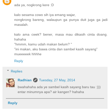
ada ya, nogkrong kere :D
kalo sesama cowo sih iya emang wajar,
nongkrong bareng, walaupun ga punya duit juga ga jadi
masalah.
kalo ama cwek? bener, masa mau dikasih cinta doang.
hahaha
"hmmm, kamu udah makan belum? "
"ini makan, aku bawa cinta dan sambel kasih sayang"
mueeeeek hhhhe
Reply
Replies
Radhian
Tuesday, 27 May, 2014
bwahahaha ada ye sambel kasih sayang baru tau :)))
entar minumnya apa? air kangen? hahaha
Reply