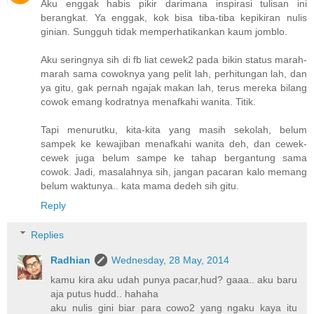
Aku enggak habis pikir darimana inspirasi tulisan ini
berangkat. Ya enggak, kok bisa tiba-tiba kepikiran nulis
ginian. Sungguh tidak memperhatikankan kaum jomblo.
Aku seringnya sih di fb liat cewek2 pada bikin status marah-
marah sama cowoknya yang pelit lah, perhitungan lah, dan
ya gitu, gak pernah ngajak makan lah, terus mereka bilang
cowok emang kodratnya menafkahi wanita. Titik.
Tapi menurutku, kita-kita yang masih sekolah, belum
sampek ke kewajiban menafkahi wanita deh, dan cewek-
cewek juga belum sampe ke tahap bergantung sama
cowok. Jadi, masalahnya sih, jangan pacaran kalo memang
belum waktunya.. kata mama dedeh sih gitu.
Reply
Replies
Radhian
Wednesday, 28 May, 2014
kamu kira aku udah punya pacar,hud? gaaa.. aku baru
aja putus hudd.. hahaha
aku nulis gini biar para cowo2 yang ngaku kaya itu