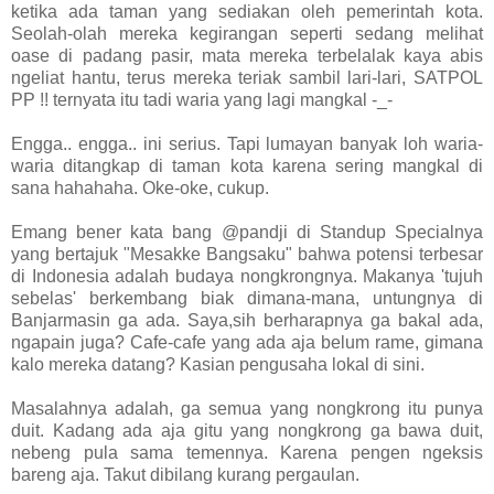
ketika ada taman yang sediakan oleh pemerintah kota.
Seolah-olah mereka kegirangan seperti sedang melihat
oase di padang pasir, mata mereka terbelalak kaya abis
ngeliat hantu, terus mereka teriak sambil lari-lari, SATPOL
PP !! ternyata itu tadi waria yang lagi mangkal -_-
Engga.. engga.. ini serius. Tapi lumayan banyak loh waria-
waria ditangkap di taman kota karena sering mangkal di
sana hahahaha. Oke-oke, cukup.
Emang bener kata bang @pandji di Standup Specialnya
yang bertajuk "Mesakke Bangsaku" bahwa potensi terbesar
di Indonesia adalah budaya nongkrongnya. Makanya 'tujuh
sebelas' berkembang biak dimana-mana, untungnya di
Banjarmasin ga ada. Saya,sih berharapnya ga bakal ada,
ngapain juga? Cafe-cafe yang ada aja belum rame, gimana
kalo mereka datang? Kasian pengusaha lokal di sini.
Masalahnya adalah, ga semua yang nongkrong itu punya
duit. Kadang ada aja gitu yang nongkrong ga bawa duit,
nebeng pula sama temennya. Karena pengen ngeksis
bareng aja. Takut dibilang kurang pergaulan.