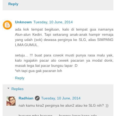
Reply
Unknown
Tuesday, 10 June, 2014
ada kok tempat begituan, kalo di tempat gua namanya
Alun-alun Kediri. Tapi sekarang anak-anak hampir remaja
yang udah (sok) dewasa perginya ke SLG, alias SIMPANG
LIMA GUMUL.
setuju... !!! buat para cowok musti punya rasa malu yak,
kalo ngajakin pacar ato cewek pacaran ya modal donk,
masak tega liat pacar bungsu lapar :D
*eh tapi gua gak pacaran loh
Reply
Replies
Radhian
Tuesday, 10 June, 2014
nah kamu kira2 perginya ke alun2 atau ke SLG nih? :))
busung mba busung -_- bungsu lapar kaga ada..