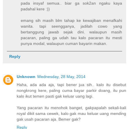
pada insyaf semua.. biar ga sok2an ngaku kaya
padahal kere :))
emang sih masih blm tahap ke kewajiban menafkahi
wanita. tapi seengganya, jadilah cowo yang
bertanggung jawab sejak dini. walaupun masih
pacaran, paling ga udah tau kalo pacaran itu mesti
punya modal, walaupun cuman bayarin makan.
Reply
Unknown
Wednesday, 28 May, 2014
Haha, ada ada aja, tapi bener jua sih.. kalo itu disebut
nongkrong kere, paling cuma bayar parkir doang, itu pun
kalo ikut temen pasti gak keluar uang lagi.
Yang pacaran itu menohok banget, gakpapalah sekali-kali
royal dikit sama cewek, kalo gak mau keluar uang mending
gak usah pacaran aja. Bemer gak?
Reply