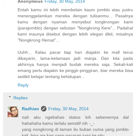
Anonymous
Friday, 30 May, 2014
Entah kamu ini lebih membelain kaum jomblo atau justru
menenggelamkan mereka dengan tulisanmu... Pasalnya
kamu dengan nyaman menyebut tongkrongan kami
(parajomblo) dengan sebutan "Nongkrong Kere"... Padahal
kami maunya disebut dengan lebih elegan dikit, misalnya
"Nongkrong Hemat"...
Uuhh... Kalau pacar tiap hari diajakin ke mall terus
dibayarin, lama-kelamaan jadi manja. Dan kita pada
akhirnya hanya menjadi budak mereka saja. Sekali-kali
emang perlu diajakin ke pinggir-pinggiran, biar mereka bisa
sedikit belajar tentang kehidupan...
Reply
Replies
Radhian
Friday, 30 May, 2014
nah aku ngebahas status loh sebenernya dal
hahahaha kamu terlalu sensitif nih -_-
yang nongkrong di taman itu bukan cuma yang jomblo
kali. bisa aja kan yang pacaran juga ke situ.