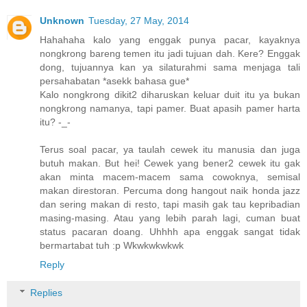
Unknown
Tuesday, 27 May, 2014
Hahahaha kalo yang enggak punya pacar, kayaknya
nongkrong bareng temen itu jadi tujuan dah. Kere? Enggak
dong, tujuannya kan ya silaturahmi sama menjaga tali
persahabatan *asekk bahasa gue*
Kalo nongkrong dikit2 diharuskan keluar duit itu ya bukan
nongkrong namanya, tapi pamer. Buat apasih pamer harta
itu? -_-
Terus soal pacar, ya taulah cewek itu manusia dan juga
butuh makan. But hei! Cewek yang bener2 cewek itu gak
akan minta macem-macem sama cowoknya, semisal
makan direstoran. Percuma dong hangout naik honda jazz
dan sering makan di resto, tapi masih gak tau kepribadian
masing-masing. Atau yang lebih parah lagi, cuman buat
status pacaran doang. Uhhhh apa enggak sangat tidak
bermartabat tuh :p Wkwkwkwkwk
Reply
Replies