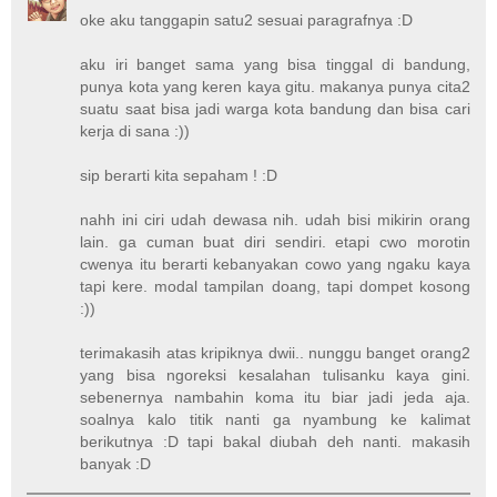
oke aku tanggapin satu2 sesuai paragrafnya :D
aku iri banget sama yang bisa tinggal di bandung,
punya kota yang keren kaya gitu. makanya punya cita2
suatu saat bisa jadi warga kota bandung dan bisa cari
kerja di sana :))
sip berarti kita sepaham ! :D
nahh ini ciri udah dewasa nih. udah bisi mikirin orang
lain. ga cuman buat diri sendiri. etapi cwo morotin
cwenya itu berarti kebanyakan cowo yang ngaku kaya
tapi kere. modal tampilan doang, tapi dompet kosong
:))
terimakasih atas kripiknya dwii.. nunggu banget orang2
yang bisa ngoreksi kesalahan tulisanku kaya gini.
sebenernya nambahin koma itu biar jadi jeda aja.
soalnya kalo titik nanti ga nyambung ke kalimat
berikutnya :D tapi bakal diubah deh nanti. makasih
banyak :D