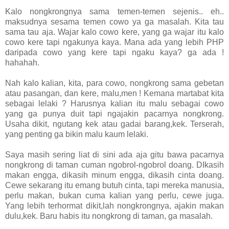
Kalo nongkrongnya sama temen-temen sejenis.. eh..
maksudnya sesama temen cowo ya ga masalah. Kita tau
sama tau aja. Wajar kalo cowo kere, yang ga wajar itu kalo
cowo kere tapi ngakunya kaya. Mana ada yang lebih PHP
daripada cowo yang kere tapi ngaku kaya? ga ada !
hahahah.
Nah kalo kalian, kita, para cowo, nongkrong sama gebetan
atau pasangan, dan kere, malu,men ! Kemana martabat kita
sebagai lelaki ? Harusnya kalian itu malu sebagai cowo
yang ga punya duit tapi ngajakin pacarnya nongkrong.
Usaha dikit, ngutang kek atau gadai barang,kek. Terserah,
yang penting ga bikin malu kaum lelaki.
Saya masih sering liat di sini ada aja gitu bawa pacarnya
nongkrong di taman cuman ngobrol-ngobrol doang. DIkasih
makan engga, dikasih minum engga, dikasih cinta doang.
Cewe sekarang itu emang butuh cinta, tapi mereka manusia,
perlu makan, bukan cuma kalian yang perlu, cewe juga.
Yang lebih terhormat dikit,lah nongkrongnya, ajakin makan
dulu,kek. Baru habis itu nongkrong di taman, ga masalah.