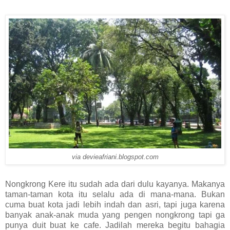
via devieafriani.blogspot.com
Nongkrong Kere itu sudah ada dari dulu kayanya. Makanya
taman-taman kota itu selalu ada di mana-mana. Bukan
cuma buat kota jadi lebih indah dan asri, tapi juga karena
banyak anak-anak muda yang pengen nongkrong tapi ga
punya duit buat ke cafe. Jadilah mereka begitu bahagia