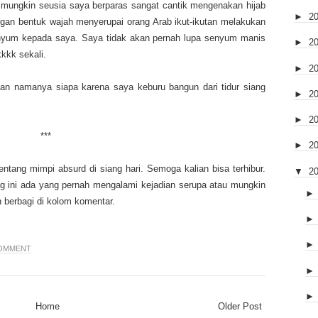
 mungkin seusia saya berparas sangat cantik mengenakan hijab
►
2
gan bentuk wajah menyerupai orang Arab ikut-ikutan melakukan
enyum kepada saya. Saya tidak akan pernah lupa senyum manis
►
2
kkk sekali.
►
2
n namanya siapa karena saya keburu bangun dari tidur siang
►
2
►
2
***
►
2
ntang mimpi absurd di siang hari. Semoga kalian bisa terhibur.
▼
2
g ini ada yang pernah mengalami kejadian serupa atau mungkin
an berbagi di kolom komentar.
OMMENT
Home
Older Post