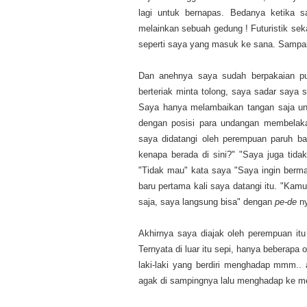
lagi untuk bernapas. Bedanya ketika 
melainkan sebuah gedung ! Futuristik se
seperti saya yang masuk ke sana. Sampai 
Dan anehnya saya sudah berpakaian put
berteriak minta tolong, saya sadar saya
Saya hanya melambaikan tangan saja untu
dengan posisi para undangan membelaka
saya didatangi oleh perempuan paruh ba
kenapa berada di sini?" "Saya juga tida
"Tidak mau" kata saya "Saya ingin berma
baru pertama kali saya datangi itu. "Kamu,
saja, saya langsung bisa" dengan
pe-de
ny
Akhirnya saya diajak oleh perempuan it
Ternyata di luar itu sepi, hanya beberapa
laki-laki yang berdiri menghadap mmm.. a
agak di sampingnya lalu menghadap ke mej