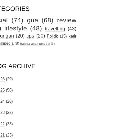
TEGORIES
ial
(74)
gue
(68)
review
)
lifestyle
(48)
travelling
(43)
kungan
(20)
tips
(20)
Politik
(15)
karir
ikipedia
(8)
balada anak tunggal
(6)
OG ARCHIVE
026
(29)
025
(56)
024
(28)
023
(22)
022
(33)
021
(23)