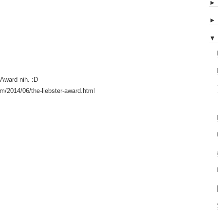
▼
 Award nih. :D
om/2014/06/the-liebster-award.html