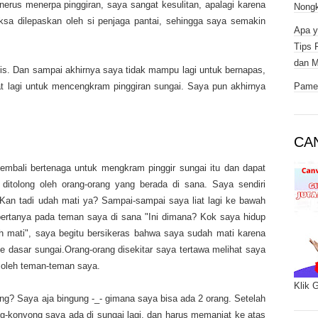
rus menerpa pinggiran, saya sangat kesulitan, apalagi karena
Nongk
aksa dilepaskan oleh si penjaga pantai, sehingga saya semakin
Apa y
Tips 
dan M
bis. Dan sampai akhirnya saya tidak mampu lagi untuk bernapas,
Pamer
t lagi untuk mencengkram pinggiran sungai. Saya pun akhirnya
CA
kembali bertenaga untuk mengkram pinggir sungai itu dan dapat
itolong oleh orang-orang yang berada di sana. Saya sendiri
Kan tadi udah mati ya? Sampai-sampai saya liat lagi ke bawah
bertanya pada teman saya di sana "Ini dimana? Kok saya hidup
ah mati", saya begitu bersikeras bahwa saya sudah mati karena
e dasar sungai.Orang-orang disekitar saya tertawa melihat saya
 oleh teman-teman saya.
Klik 
ang? Saya aja bingung -_- gimana saya bisa ada 2 orang. Setelah
ng-konyong saya ada di sungai lagi, dan harus memanjat ke atas