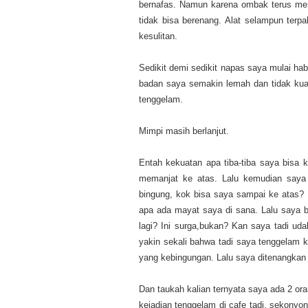
bernafas. Namun karena ombak terus mene
tidak bisa berenang. Alat selampun terp
kesulitan.
Sedikit demi sedikit napas saya mulai ha
badan saya semakin lemah dan tidak kua
tenggelam.
Mimpi masih berlanjut.
Entah kekuatan apa tiba-tiba saya bisa 
memanjat ke atas. Lalu kemudian saya d
bingung, kok bisa saya sampai ke atas? 
apa ada mayat saya di sana. Lalu saya 
lagi? Ini surga,bukan? Kan saya tadi ud
yakin sekali bahwa tadi saya tenggelam k
yang kebingungan. Lalu saya ditenangkan
Dan taukah kalian ternyata saya ada 2 or
kejadian tenggelam di cafe tadi, sekonyo