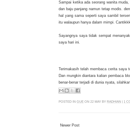
Sampai ketika ada seorang wanita muda,
dan baju panjang namun tetap modis. den
hal yang sama seperti saya sambil ters
itu walaupun hanya dalam mimpi. Cantikkk
Sayangnya saya tidak sempat menanyaka
saya hari ini.
Terimakasih telah membaca cerita saya te
Dan mungkin diantara kalian pembaca blo
benar-benar terjadi di dunia nyata, silahk
POSTED IN
GUE
ON 22 MAY BY
RADHIAN
|
1 C
Newer Post