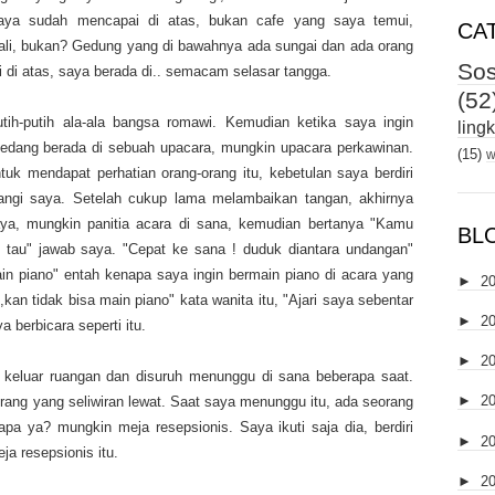
saya sudah mencapai di atas, bukan cafe yang saya temui,
CA
kali, bukan? Gedung yang di bawahnya ada sungai dan ada orang
Sos
di atas, saya berada di.. semacam selasar tangga.
(52
ih-putih ala-ala bangsa romawi. Kemudian ketika saya ingin
ling
 sedang berada di sebuah upacara, mungkin upacara perkawinan.
(15)
w
k mendapat perhatian orang-orang itu, kebetulan saya berdiri
ngi saya. Setelah cukup lama melambaikan tangan, akhirnya
ya, mungkin panitia acara di sana, kemudian bertanya "Kamu
BL
k tau" jawab saya. "Cepat ke sana ! duduk diantara undangan"
in piano" entah kenapa saya ingin bermain piano di acara yang
►
2
kan tidak bisa main piano" kata wanita itu, "Ajari saya sebentar
►
2
a berbicara seperti itu.
►
2
u keluar ruangan dan disuruh menunggu di sana beberapa saat.
►
2
 orang yang seliwiran lewat. Saat saya menunggu itu, ada seorang
pa ya? mungkin meja resepsionis. Saya ikuti saja dia, berdiri
►
2
a resepsionis itu.
►
2