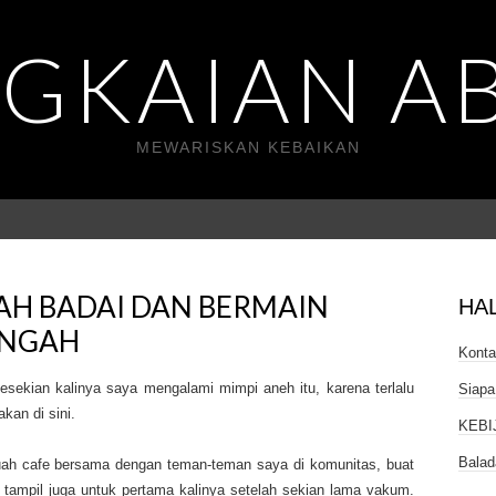
GKAIAN A
MEWARISKAN KEBAIKAN
AH BADAI DAN BERMAIN
HA
ENGAH
Kont
esekian kalinya saya mengalami mimpi aneh itu, karena terlalu
Siapa
kan di sini.
KEBI
Balad
buah cafe bersama dengan teman-teman saya di komunitas, buat
u tampil juga untuk pertama kalinya setelah sekian lama vakum.