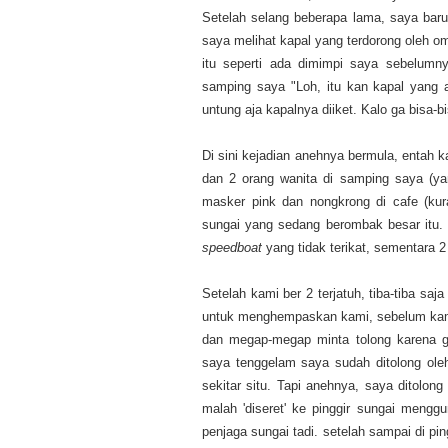
Setelah selang beberapa lama, saya baru 
saya melihat kapal yang terdorong oleh 
itu seperti ada dimimpi saya sebelumny
samping saya "Loh, itu kan kapal yang 
untung aja kapalnya diiket. Kalo ga bisa-bi
Di sini kejadian anehnya bermula, entah k
dan 2 orang wanita di samping saya (ya
masker pink dan nongkrong di cafe (kur
sungai yang sedang berombak besar itu. S
speedboat
yang tidak terikat, sementara 2 
Setelah kami ber 2 terjatuh, tiba-tiba 
untuk menghempaskan kami, sebelum kami 
dan megap-megap minta tolong karena ga
saya tenggelam saya sudah ditolong oleh
sekitar situ. Tapi anehnya, saya ditol
malah 'diseret' ke pinggir sungai meng
penjaga sungai tadi. setelah sampai di pi