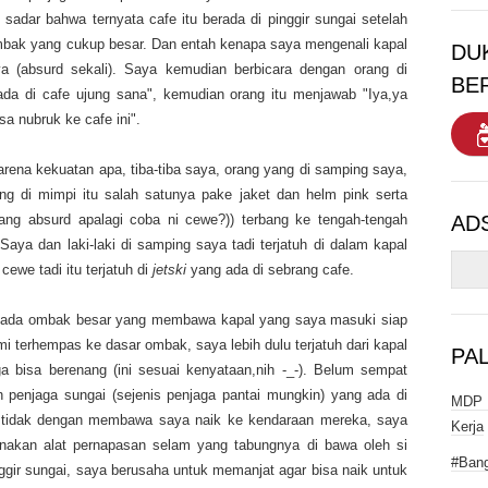
sadar bahwa ternyata cafe itu berada di pinggir sungai setelah
ombak yang cukup besar. Dan entah kenapa saya mengenali kapal
DU
a (absurd sekali). Saya kemudian berbicara dengan orang di
BE
ada di cafe ujung sana", kemudian orang itu menjawab "Iya,ya
sa nubruk ke cafe ini".
arena kekuatan apa, tiba-tiba saya, orang yang di samping saya,
ng di mimpi itu salah satunya pake jaket dan helm pink serta
ang absurd apalagi coba ni cewe?)) terbang ke tengah-tengah
AD
aya dan laki-laki di samping saya tadi terjatuh di dalam kapal
cewe tadi itu terjatuh di
jetski
yang ada di sebrang cafe.
saja ada ombak besar yang membawa kapal yang saya masuki siap
terhempas ke dasar ombak, saya lebih dulu terjatuh dari kapal
PA
 bisa berenang (ini sesuai kenyataan,nih -_-). Belum sempat
 penjaga sungai (sejenis penjaga pantai mungkin) yang ada di
MDP I
ong tidak dengan membawa saya naik ke kendaraan mereka, saya
Kerja
gunakan alat pernapasan selam yang tabungnya di bawa oleh si
#Bang
nggir sungai, saya berusaha untuk memanjat agar bisa naik untuk