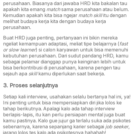
perusahaan. Biasanya dari jawaba HRD kita bakalan tau
apakah kita emang
match
sama perusahaan atau belum.
Kemudian apakah kita bisa ngejar
match
skill
itu dengan
melihat budaya kerja kita dengan budaya kerja
perusahaan.
Buat HRD juga penting, pertanyaan ini bikin mereka
ngeliat kemampuan adaptasi, meliat tipe belajarnya (
fast
or slow learner
) si calon karyawan untuk bisa memenuhi
kebutuhan perusahaan. Dari sudut pandang HRD, kamu
sebagai pelamar dianggap punya keinginan lebih untuk
bisa berkontribusi di perusahaan, karena pengen tau
sejauh apa
skill
kamu diperlukan saat bekerja.
3. Proses selanjutnya
Setiap kali interview, usahakan selalu bertanya hal ini, ya!
Ini penting untuk bisa mempersiapkan diri jika lolos ke
tahap berikutnya. Apalagi kalo ada tahap interview
berlapis-lapis, itu kan perlu persiapan mental juga buat
kamu pastinya. Kalo gue jujur ga terlalu suka ada psikotes
sebenarnya, karena sepanjang karier sebagai
job seeker
,
jarang lolos tes kalo ada psikotesnya hahahah!