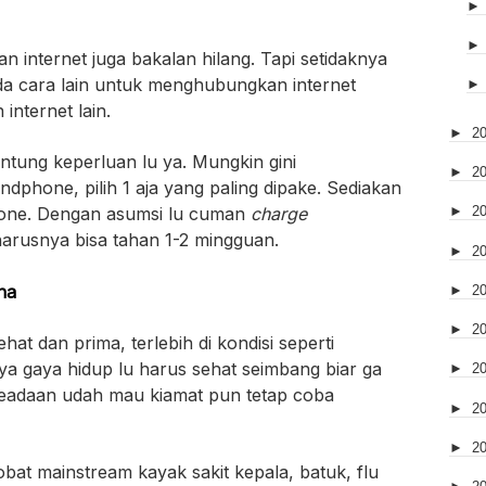
an internet juga bakalan hilang. Tapi setidaknya
ada cara lain untuk menghubungkan internet
 internet lain.
►
2
antung keperluan lu ya. Mungkin gini
►
2
ndphone, pilih 1 aja yang paling dipake. Sediakan
one. Dengan asumsi lu cuman
charge
►
2
arusnya bisa tahan 1-2 mingguan.
►
2
na
►
2
►
2
at dan prima, terlebih di kondisi seperti
ya gaya hidup lu harus sehat seimbang biar ga
►
2
keadaan udah mau kiamat pun tetap coba
►
2
►
2
obat mainstream kayak sakit kepala, batuk, flu