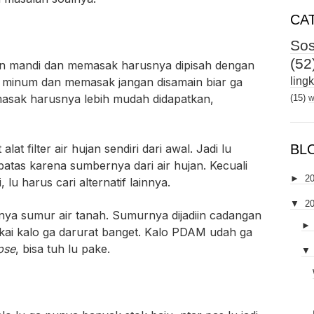
CA
Sos
(52
an mandi dan memasak harusnya dipisah dengan
ling
n minum dan memasak jangan disamain biar ga
masak harusnya lebih mudah didapatkan,
(15)
w
BL
lat filter air hujan sendiri dari awal. Jadi lu
atas karena sumbernya dari air hujan. Kecuali
►
2
 lu harus cari alternatif lainnya.
▼
2
unya sumur air tanah. Sumurnya dijadiin cadangan
akai kalo ga darurat banget. Kalo PDAM udah ga
pse
, bisa tuh lu pake.
▼