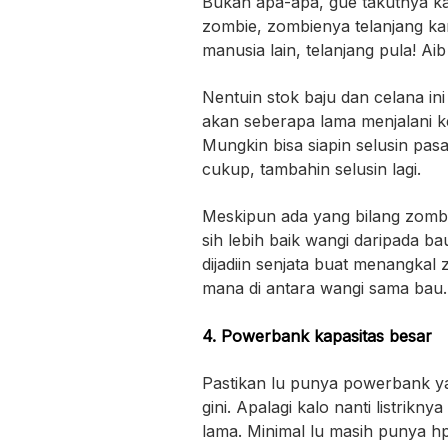
Bukan apa-apa, gue takutnya kal
zombie, zombienya telanjang ka
manusia lain, telanjang pula! Aib
Nentuin stok baju dan celana ini
akan seberapa lama menjalani 
Mungkin bisa siapin selusin pas
cukup, tambahin selusin lagi.
Meskipun ada yang bilang zombi
sih lebih baik wangi daripada b
dijadiin senjata buat menangkal 
mana di antara wangi sama bau
4. Powerbank kapasitas besar
Pastikan lu punya powerbank ya
gini. Apalagi kalo nanti listrik
lama. Minimal lu masih punya hp