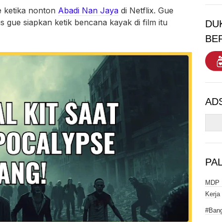
e ketika nonton
Abadi Nan Jaya
di Netflix. Gue
us gue siapkan ketik bencana kayak di film itu
DU
BE
AD
PA
MDP I
Kerja
#Bang