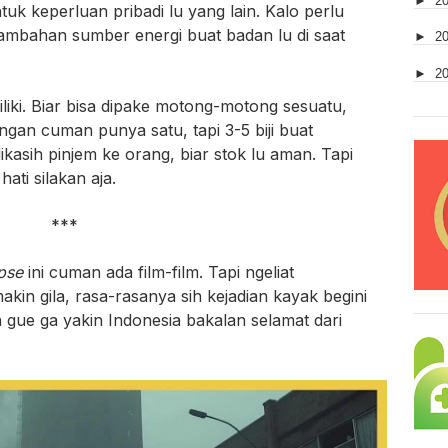
►
2
tuk keperluan pribadi lu yang lain. Kalo perlu
 tambahan sumber energi buat badan lu di saat
►
2
►
2
iliki. Biar bisa dipake motong-motong sesuatu,
ngan cuman punya satu, tapi 3-5 biji buat
ikasih pinjem ke orang, biar stok lu aman. Tapi
hati silakan aja.
***
ypse
ini cuman ada film-film. Tapi ngeliat
in gila, rasa-rasanya sih kejadian kayak begini
 gue ga yakin Indonesia bakalan selamat dari