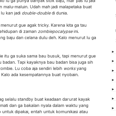
o lu ga punya banyak stok baju, ntar pas lu jadi
n malu-maluin. Udah mah jadi malapetaka buat
 lu kan jadi
double-double
di dunia.
 menurut gue agak tricky. Karena kita ga tau
kehidupan di zaman
zombiepocalypse
ini.
ang baju dan celana dulu deh. Kalo menurut lu ga
e itu ga suka sama bau busuk, tapi menurut gue
au badan. Tapi kayaknya bau badan bisa juga sih
zombie. Lu coba aja sendiri lebih
works
yang
. Kalo ada kesempatannya buat nyobain.
g selalu standby buat keadaan darurat kayak
nya mati dan ga bakalan nyala dalam waktu yang
 untuk dipakai, entah untuk komunikasi atau