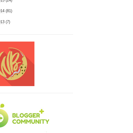
015
(24)
014
(81)
013
(7)