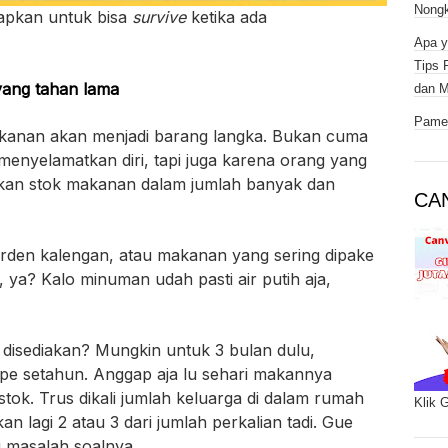
Nongk
siapkan untuk bisa
survive
ketika ada
Apa y
Tips 
yang tahan lama
dan M
Pamer
kanan akan menjadi barang langka. Bukan cuma
 menyelamatkan diri, tapi juga karena orang yang
pkan stok makanan dalam jumlah banyak dan
CA
den kalengan, atau makanan yang sering dipake
i, ya? Kalo minuman udah pasti air putih aja,
disediakan? Mungkin untuk 3 bulan dulu,
pe setahun. Anggap aja lu sehari makannya
ok. Trus dikali jumlah keluarga di dalam rumah
Klik 
kan lagi 2 atau 3 dari jumlah perkalian tadi. Gue
i masalah soalnya.