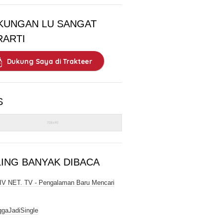
KUNGAN LU SANGAT
RARTI
Dukung Saya di Trakteer
S
LING BANYAK DIBACA
V NET. TV - Pengalaman Baru Mencari
gaJadiSingle