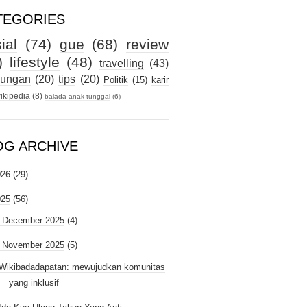
TEGORIES
ial
(74)
gue
(68)
review
)
lifestyle
(48)
travelling
(43)
kungan
(20)
tips
(20)
Politik
(15)
karir
ikipedia
(8)
balada anak tunggal
(6)
OG ARCHIVE
026
(29)
025
(56)
►
December 2025
(4)
November 2025
(5)
Wikibadadapatan: mewujudkan komunitas
yang inklusif