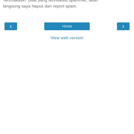
Terimakasih. Buat yang terindikasi spammer, akan
langsung saya hapus dan report spam.
‹
›
Home
View web version