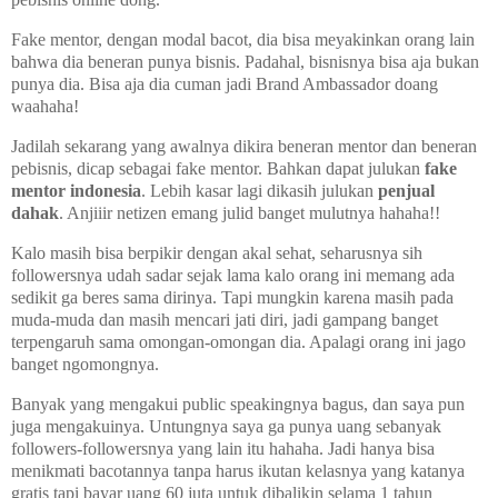
Fake mentor, dengan modal bacot, dia bisa meyakinkan orang lain
bahwa dia beneran punya bisnis. Padahal, bisnisnya bisa aja bukan
punya dia. Bisa aja dia cuman jadi Brand Ambassador doang
waahaha!
Jadilah sekarang yang awalnya dikira beneran mentor dan beneran
pebisnis, dicap sebagai fake mentor. Bahkan dapat julukan
fake
mentor indonesia
. Lebih kasar lagi dikasih julukan
penjual
dahak
. Anjiiir netizen emang julid banget mulutnya hahaha!!
Kalo masih bisa berpikir dengan akal sehat, seharusnya sih
followersnya udah sadar sejak lama kalo orang ini memang ada
sedikit ga beres sama dirinya. Tapi mungkin karena masih pada
muda-muda dan masih mencari jati diri, jadi gampang banget
terpengaruh sama omongan-omongan dia. Apalagi orang ini jago
banget ngomongnya.
Banyak yang mengakui public speakingnya bagus, dan saya pun
juga mengakuinya. Untungnya saya ga punya uang sebanyak
followers-followersnya yang lain itu hahaha. Jadi hanya bisa
menikmati bacotannya tanpa harus ikutan kelasnya yang katanya
gratis tapi bayar uang 60 juta untuk dibalikin selama 1 tahun