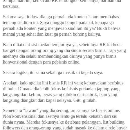
Sampai hari ini, ketika aib RR terbongkar semuanya, barulah dia
bersuara.
Selama saya follow dia, ga pernah ada konten 1 pun membahas
tentang sindiran ini. Saya nunggu banget padahal, kenapa ga
pernah ada konten yang menjawab sindiran itu ya? Bukti bahwa
mental yang sehat dan kuat ga pernah bohong kali ya.
Kalo diliat dari sisi medan tempurnya ya, sebetulnya RR ini beda
banget dengan orang-orang yang dia sindir secara bisnis. Tapi yang
anehnya dia selalu membandingkan dirinya yang punya bisnis
konvensional dengan para pebisnis online.
Secara logika, itu sama sekali ga masuk di kepala saya.
Apalagi, kalo ngeliat lini bisnis RR ini yang kebanyakan berfokus
di hulu. Dimana dia lebih fokus ke bisnis pertanian jagung yang
langsung dari kebun, beras yang dibikin dari pabrik, ikan yang
langsung diangkut dari kapal nelayan. Gitu-gitulah.
Sementara "lawan" yang dia serang, urusannya ke bisnis online.
Non konvensional dan asetnya tentu ga terlalu keliatan dari sis
dunia nyata. Mereka fokusnya ke database pelanggan, list building,
followers dan orang-orang yang sudah masuk ke dalam circle buyer