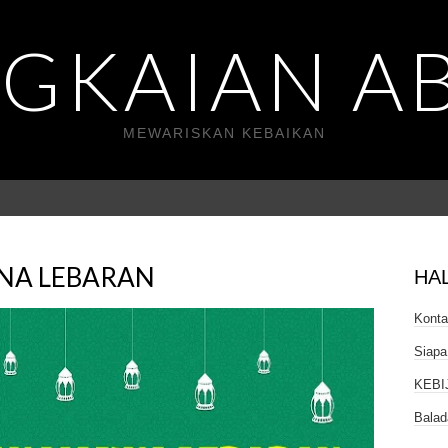
GKAIAN A
MEWARISKAN KEBAIKAN
NA LEBARAN
HA
Kont
Siapa
KEBI
Balad