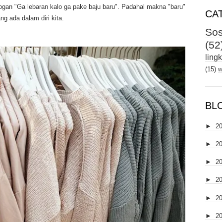
logan "Ga lebaran kalo ga pake baju baru". Padahal makna "baru"
CA
ng ada dalam diri kita.
Sos
(52
ling
(15)
w
BL
►
2
►
2
►
2
►
2
►
2
►
2