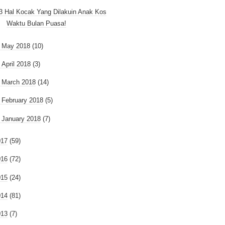
3 Hal Kocak Yang Dilakuin Anak Kos
Waktu Bulan Puasa!
►
May 2018
(10)
►
April 2018
(3)
►
March 2018
(14)
►
February 2018
(5)
►
January 2018
(7)
017
(59)
016
(72)
015
(24)
014
(81)
013
(7)