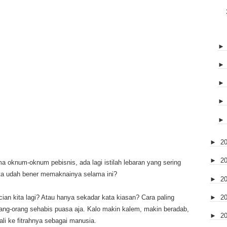
►
2
►
2
a oknum-oknum pebisnis, ada lagi istilah lebaran yang sering
 kita udah bener memaknainya selama ini?
►
2
►
2
ian kita lagi? Atau hanya sekadar kata kiasan? Cara paling
rang-orang sehabis puasa aja. Kalo makin kalem, makin beradab,
►
2
ali ke fitrahnya sebagai manusia.