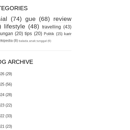
TEGORIES
ial
(74)
gue
(68)
review
)
lifestyle
(48)
travelling
(43)
kungan
(20)
tips
(20)
Politik
(15)
karir
ikipedia
(8)
balada anak tunggal
(6)
OG ARCHIVE
026
(29)
025
(56)
024
(28)
023
(22)
022
(33)
021
(23)