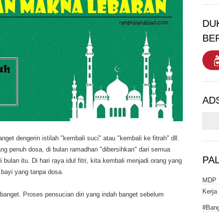
DU
BE
AD
nget dengerin istilah "kembali suci" atau "kembali ke fitrah" dll.
ng penuh dosa, di bulan ramadhan "dibersihkan" dari semua
PA
ulan itu. Di hari raya idul fitri, kita kembali menjadi orang yang
t bayi yang tanpa dosa.
MDP I
Kerja
banget. Proses pensucian diri yang indah banget sebelum
#Bang