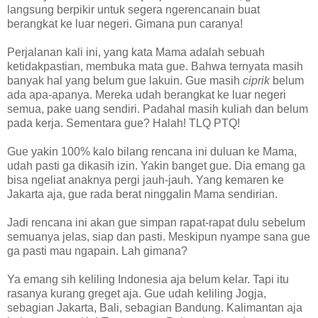
langsung berpikir untuk segera ngerencanain buat
berangkat ke luar negeri. Gimana pun caranya!
Perjalanan kali ini, yang kata Mama adalah sebuah
ketidakpastian, membuka mata gue. Bahwa ternyata masih
banyak hal yang belum gue lakuin. Gue masih
ciprik
belum
ada apa-apanya. Mereka udah berangkat ke luar negeri
semua, pake uang sendiri. Padahal masih kuliah dan belum
pada kerja. Sementara gue? Halah! TLQ PTQ!
Gue yakin 100% kalo bilang rencana ini duluan ke Mama,
udah pasti ga dikasih izin. Yakin banget gue. Dia emang ga
bisa ngeliat anaknya pergi jauh-jauh. Yang kemaren ke
Jakarta aja, gue rada berat ninggalin Mama sendirian.
Jadi rencana ini akan gue simpan rapat-rapat dulu sebelum
semuanya jelas, siap dan pasti. Meskipun nyampe sana gue
ga pasti mau ngapain. Lah gimana?
Ya emang sih keliling Indonesia aja belum kelar. Tapi itu
rasanya kurang greget aja. Gue udah keliling Jogja,
sebagian Jakarta, Bali, sebagian Bandung. Kalimantan aja