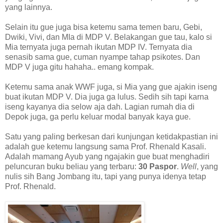
yang lainnya.
Selain itu gue juga bisa ketemu sama temen baru, Gebi,
Dwiki, Vivi, dan MIa di MDP V. Belakangan gue tau, kalo si
Mia ternyata juga pernah ikutan MDP IV. Ternyata dia
senasib sama gue, cuman nyampe tahap psikotes. Dan
MDP V juga gitu hahaha.. emang kompak.
Ketemu sama anak WWF juga, si Mia yang gue ajakin iseng
buat ikutan MDP V. Dia juga ga lulus. Sedih sih tapi karna
iseng kayanya dia selow aja dah. Lagian rumah dia di
Depok juga, ga perlu keluar modal banyak kaya gue.
Satu yang paling berkesan dari kunjungan ketidakpastian ini
adalah gue ketemu langsung sama Prof. Rhenald Kasali.
Adalah mamang Ayub yang ngajakin gue buat menghadiri
peluncuran buku beliau yang terbaru:
30 Paspor
.
Well
, yang
nulis sih Bang Jombang itu, tapi yang punya idenya tetap
Prof. Rhenald.