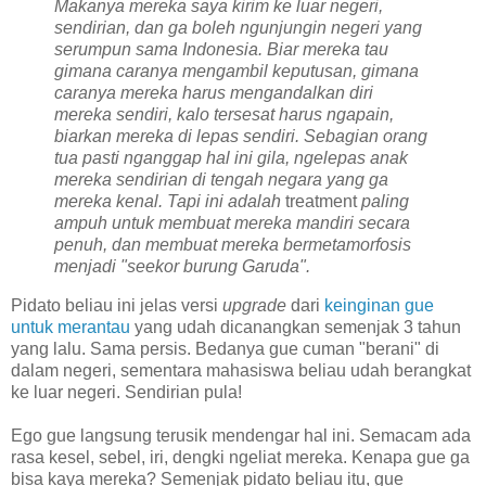
Makanya mereka saya kirim ke luar negeri,
sendirian, dan ga boleh ngunjungin negeri yang
serumpun sama Indonesia. Biar mereka tau
gimana caranya mengambil keputusan, gimana
caranya mereka harus mengandalkan diri
mereka sendiri, kalo tersesat harus ngapain,
biarkan mereka di lepas sendiri. Sebagian orang
tua pasti nganggap hal ini gila, ngelepas anak
mereka sendirian di tengah negara yang ga
mereka kenal. Tapi ini adalah
treatment
paling
ampuh untuk membuat mereka mandiri secara
penuh, dan membuat mereka bermetamorfosis
menjadi "seekor burung Garuda".
Pidato beliau ini jelas versi
upgrade
dari
keinginan gue
untuk merantau
yang udah dicanangkan semenjak 3 tahun
yang lalu. Sama persis. Bedanya gue cuman "berani" di
dalam negeri, sementara mahasiswa beliau udah berangkat
ke luar negeri. Sendirian pula!
Ego gue langsung terusik mendengar hal ini. Semacam ada
rasa kesel, sebel, iri, dengki ngeliat mereka. Kenapa gue ga
bisa kaya mereka? Semenjak pidato beliau itu, gue