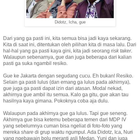
Didotz, Icha, gue
Dari yang ga pasti ini, kita semua bisa jadi kaya sekarang.
Kita di saat ini, ditentukan oleh pilihan kita di masa lalu. Dari
hal-hal yang ga pasti kaya gini, kita jadi seorang
risk taker
.
Walaupun sebenarnya, gue dan juga beberapa dari kalian
pasti ga suka ngambil resiko.
Gue ke Jakarta dengan segudang cucu. Eh bukan! Resiko.
Selain ga pasti lulus (dan emang ga lulus pada akhirnya),
gue juga ga pasti dapat izin dari atasan. Modal nekad,
akhirnya gue ambil itu semua. Kalo ga gitu, gue akan tau
hasilnya kaya gimana. Pokoknya coba aja dulu.
Walaupun pada akhirnya gue ga lulus. Tapi gue seneng.
Akhirnya gue bisa ketemu beberapa temen dari MDP IV
yang sebelumnya cuman bisa ngeliat di foto-foto yang
mereka
share
di grup waktu ngumpul. Ada Didotz, Ica, Nuri
yang ngebawain bolu meranti asli Medan, Yuni dan juga