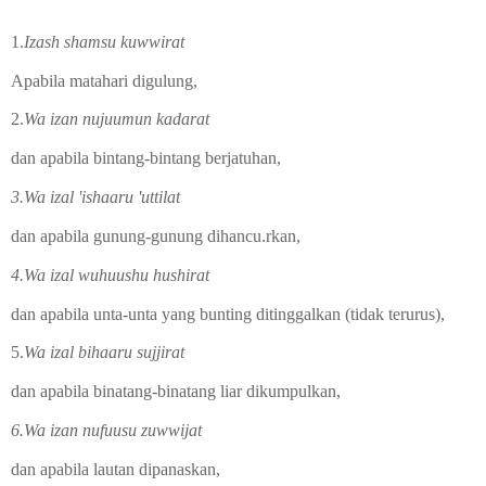
1.
Izash shamsu kuwwirat
Apabila matahari digulung,
2.
Wa izan nujuumun kadarat
dan apabila bintang-bintang berjatuhan,
3.Wa izal 'ishaaru 'uttilat
dan apabila gunung-gunung dihancu.rkan,
4.Wa izal wuhuushu hushirat
dan apabila unta-unta yang bunting ditinggalkan (tidak terurus),
5.
Wa izal bihaaru sujjirat
dan apabila binatang-binatang liar dikumpulkan,
6.Wa izan nufuusu zuwwijat
dan apabila lautan dipanaskan,