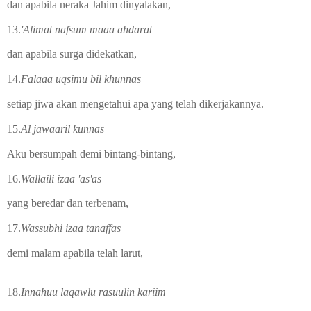
dan apabila neraka Jahim dinyalakan,
13.
'Alimat nafsum maaa ahdarat
dan apabila surga didekatkan,
14.
Falaaa uqsimu bil khunnas
setiap jiwa akan mengetahui apa yang telah dikerjakannya.
15.
Al jawaaril kunnas
Aku bersumpah demi bintang-bintang,
16.
Wallaili izaa 'as'as
yang beredar dan terbenam,
17.
Wassubhi izaa tanaffas
demi malam apabila telah larut,
18.
Innahuu laqawlu rasuulin kariim