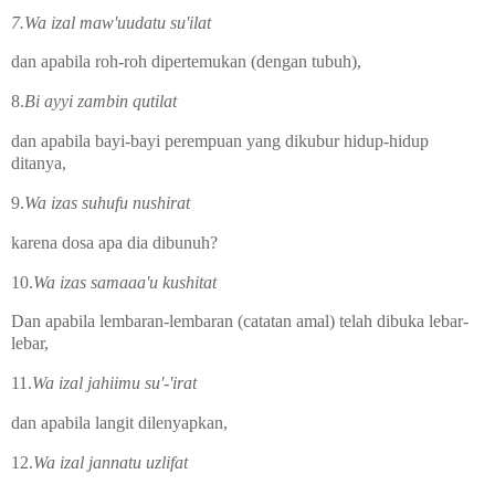
7.Wa izal maw'uudatu su'ilat
dan apabila roh-roh dipertemukan (dengan tubuh),
8.
Bi ayyi zambin qutilat
dan apabila bayi-bayi perempuan yang dikubur hidup-hidup
ditanya,
9.
Wa izas suhufu nushirat
karena dosa apa dia dibunuh?
10.
Wa izas samaaa'u kushitat
Dan apabila lembaran-lembaran (catatan amal) telah dibuka lebar-
lebar,
11.
Wa izal jahiimu su'-'irat
dan apabila langit dilenyapkan,
12.
Wa izal jannatu uzlifat