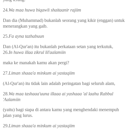
24.
Wa maa huwa biqawli shaitaanir rajiim
Dan dia (Muhammad) bukanlah seorang yang kikir (enggan) untuk
menerangkan yang gaib.
25.
Fa ayna tazhabuun
Dan (Al-Qur'an) itu bukanlah perkataan setan yang terkutuk,
26.
In huwa illaa zikrul lil'aalamiin
maka ke manakah kamu akan pergi?
27.
Liman shaaa'a minkum ai yastaqiim
(Al-Qur'an) itu tidak lain adalah peringatan bagi seluruh alam,
28.
Wa maa tashaaa'uuna illaaa ai yashaaa 'al laahu Rabbul
'Aalamiin
(yaitu) bagi siapa di antara kamu yang menghendaki menempuh
jalan yang lurus.
29.
Liman shaaa'a minkum ai yastaqiim