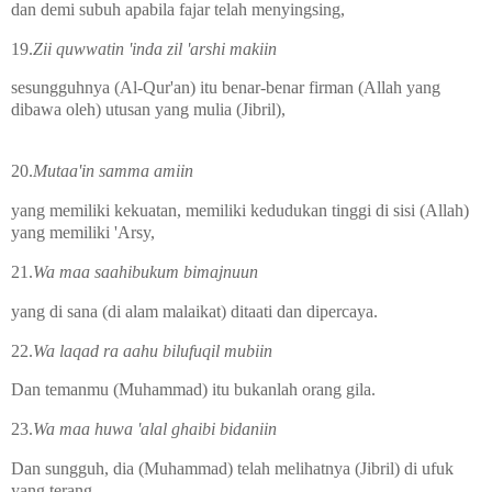
dan demi subuh apabila fajar telah menyingsing,
19.
Zii quwwatin 'inda zil 'arshi makiin
sesungguhnya (Al-Qur'an) itu benar-benar firman (Allah yang
dibawa oleh) utusan yang mulia (Jibril),
20.
Mutaa'in samma amiin
yang memiliki kekuatan, memiliki kedudukan tinggi di sisi (Allah)
yang memiliki 'Arsy,
21.
Wa maa saahibukum bimajnuun
yang di sana (di alam malaikat) ditaati dan dipercaya.
22.
Wa laqad ra aahu bilufuqil mubiin
Dan temanmu (Muhammad) itu bukanlah orang gila.
23.
Wa maa huwa 'alal ghaibi bidaniin
Dan sungguh, dia (Muhammad) telah melihatnya (Jibril) di ufuk
yang terang.