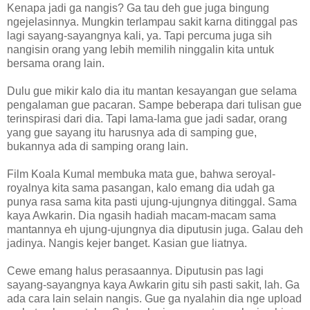
Kenapa jadi ga nangis? Ga tau deh gue juga bingung
ngejelasinnya. Mungkin terlampau sakit karna ditinggal pas
lagi sayang-sayangnya kali, ya. Tapi percuma juga sih
nangisin orang yang lebih memilih ninggalin kita untuk
bersama orang lain.
Dulu gue mikir kalo dia itu mantan kesayangan gue selama
pengalaman gue pacaran. Sampe beberapa dari tulisan gue
terinspirasi dari dia. Tapi lama-lama gue jadi sadar, orang
yang gue sayang itu harusnya ada di samping gue,
bukannya ada di samping orang lain.
Film Koala Kumal membuka mata gue, bahwa seroyal-
royalnya kita sama pasangan, kalo emang dia udah ga
punya rasa sama kita pasti ujung-ujungnya ditinggal. Sama
kaya Awkarin. Dia ngasih hadiah macam-macam sama
mantannya eh ujung-ujungnya dia diputusin juga. Galau deh
jadinya. Nangis kejer banget. Kasian gue liatnya.
Cewe emang halus perasaannya. Diputusin pas lagi
sayang-sayangnya kaya Awkarin gitu sih pasti sakit, lah. Ga
ada cara lain selain nangis. Gue ga nyalahin dia nge upload