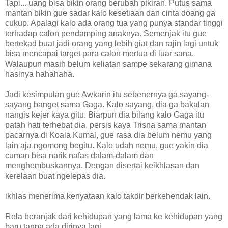
Tapi... uang bisa bikin orang berubah pikiran. Putus sama
mantan bikin gue sadar kalo kesetiaan dan cinta doang ga
cukup. Apalagi kalo ada orang tua yang punya standar tinggi
terhadap calon pendamping anaknya. Semenjak itu gue
bertekad buat jadi orang yang lebih giat dan rajin lagi untuk
bisa mencapai target para calon mertua di luar sana.
Walaupun masih belum keliatan sampe sekarang gimana
haslnya hahahaha.
Jadi kesimpulan gue Awkarin itu sebenernya ga sayang-
sayang banget sama Gaga. Kalo sayang, dia ga bakalan
nangis kejer kaya gitu. Biarpun dia bilang kalo Gaga itu
patah hati terhebat dia, persis kaya Trisna sama mantan
pacarnya di Koala Kumal, gue rasa dia belum nemu yang
lain aja ngomong begitu. Kalo udah nemu, gue yakin dia
cuman bisa narik nafas dalam-dalam dan
menghembuskannya. Dengan disertai keikhlasan dan
kerelaan buat ngelepas dia.
ikhlas menerima kenyataan kalo takdir berkehendak lain.
Rela beranjak dari kehidupan yang lama ke kehidupan yang
baru tanpa ada dirinya lagi.