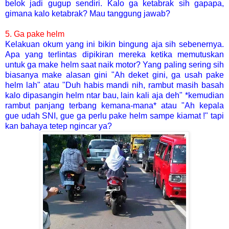
belok jadi gugup sendiri. Kalo ga ketabrak sih gapapa,
gimana kalo ketabrak? Mau tanggung jawab?
5. Ga pake helm
Kelakuan okum yang ini bikin bingung aja sih sebenernya.
Apa yang terlintas dipikiran mereka ketika memutuskan
untuk ga make helm saat naik motor? Yang paling sering sih
biasanya make alasan gini "Ah deket gini, ga usah pake
helm lah" atau "Duh habis mandi nih, rambut masih basah
kalo dipasangin helm ntar bau, lain kali aja deh" *kemudian
rambut panjang terbang kemana-mana* atau "Ah kepala
gue udah SNI, gue ga perlu pake helm sampe kiamat !" tapi
kan bahaya tetep ngincar ya?