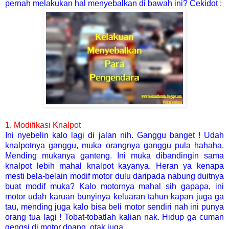
pernah melakukan hal menyebalkan di bawah ini? Cekidot :
1. Modifikasi Knalpot
Ini nyebelin kalo lagi di jalan nih. Ganggu banget ! Udah
knalpotnya ganggu, muka orangnya ganggu pula hahaha.
Mending mukanya ganteng. Ini muka dibandingin sama
knalpot lebih mahal knalpot kayanya. Heran ya kenapa
mesti bela-belain modif motor dulu daripada nabung duitnya
buat modif muka? Kalo motornya mahal sih gapapa, ini
motor udah karuan bunyinya keluaran tahun kapan juga ga
tau, mending juga kalo bisa beli motor sendiri nah ini punya
orang tua lagi ! Tobat-tobatlah kalian nak. Hidup ga cuman
gengsi di motor doang, otak juga.