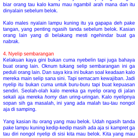
biar orang tau kalo kamu mau ngambil arah mana dan itu
dinyalain sebelum belok.
Kalo males nyalain lampu kuning itu ya gapapa deh pake
tangan, yang penting ngasih tanda sebelum belok. Kasian
orang lain yang di belakang mesti ngehindar buat ga
nabrak.
4. Nyelip sembarangan
Kelakuan kaya gini bukan cuma nyebelin tapi juga bahaya
buat orang lain. Oknum tukang selip sembarangan ini ga
peduli orang lain. Dan saya kira ini bukan soal keadaan kalo
mereka main selip sana sini. Tapi semacam kewajiban. Jadi
nyelip itu bukan cuma untuk buru-buru tapi buat kepuasan
sendiri. Seolah-olah kalo mereka ga nyelip orang di jalan
sekali aja mereka
horny
dan uring-uringan. Kalo nyelipnya
sopan sih ga masalah, ini yang ada malah tau-tau nongol
aja di samping.
Yang kasian itu orang yang mau belok. Udah ngasih tanda
pake lampu kuning kedip-kedip masih ada aja si kampret ga
tau diri nongol nyelip di sisi kita mau belok. Kita yang mau