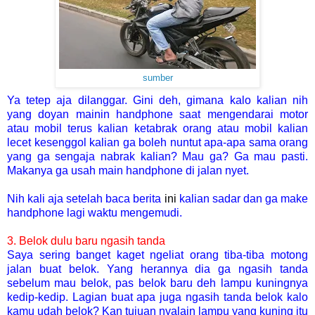
sumber
Ya tetep aja dilanggar. Gini deh, gimana kalo kalian nih
yang doyan mainin handphone saat mengendarai motor
atau mobil terus kalian ketabrak orang atau mobil kalian
lecet kesenggol kalian ga boleh nuntut apa-apa sama orang
yang ga sengaja nabrak kalian? Mau ga? Ga mau pasti.
Makanya ga usah main handphone di jalan nyet.
Nih kali aja setelah baca berita
ini
kalian sadar dan ga make
handphone lagi waktu mengemudi.
3. Belok dulu baru ngasih tanda
Saya sering banget kaget ngeliat orang tiba-tiba motong
jalan buat belok. Yang herannya dia ga ngasih tanda
sebelum mau belok, pas belok baru deh lampu kuningnya
kedip-kedip. Lagian buat apa juga ngasih tanda belok kalo
kamu udah belok? Kan tujuan nyalain lampu yang kuning itu