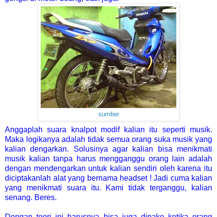
sumber
Anggaplah suara knalpot modif kalian itu seperti musik.
Maka logikanya adalah tidak semua orang suka musik yang
kalian dengarkan. Solusinya agar kalian bisa menikmati
musik kalian tanpa harus mengganggu orang lain adalah
dengan mendengarkan untuk kalian sendiri oleh karena itu
diciptakanlah alat yang bernama headset ! Jadi cuma kalian
yang menikmati suara itu. Kami tidak terganggu, kalian
senang. Beres.
Dengan teori ini harusnya bisa juga dipake ketika orang