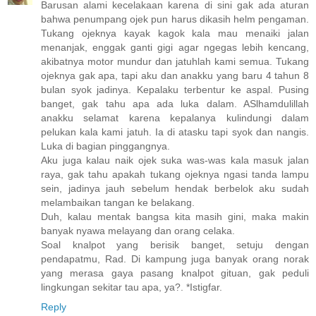
Barusan alami kecelakaan karena di sini gak ada aturan
bahwa penumpang ojek pun harus dikasih helm pengaman.
Tukang ojeknya kayak kagok kala mau menaiki jalan
menanjak, enggak ganti gigi agar ngegas lebih kencang,
akibatnya motor mundur dan jatuhlah kami semua. Tukang
ojeknya gak apa, tapi aku dan anakku yang baru 4 tahun 8
bulan syok jadinya. Kepalaku terbentur ke aspal. Pusing
banget, gak tahu apa ada luka dalam. ASlhamdulillah
anakku selamat karena kepalanya kulindungi dalam
pelukan kala kami jatuh. Ia di atasku tapi syok dan nangis.
Luka di bagian pinggangnya.
Aku juga kalau naik ojek suka was-was kala masuk jalan
raya, gak tahu apakah tukang ojeknya ngasi tanda lampu
sein, jadinya jauh sebelum hendak berbelok aku sudah
melambaikan tangan ke belakang.
Duh, kalau mentak bangsa kita masih gini, maka makin
banyak nyawa melayang dan orang celaka.
Soal knalpot yang berisik banget, setuju dengan
pendapatmu, Rad. Di kampung juga banyak orang norak
yang merasa gaya pasang knalpot gituan, gak peduli
lingkungan sekitar tau apa, ya?. *Istigfar.
Reply