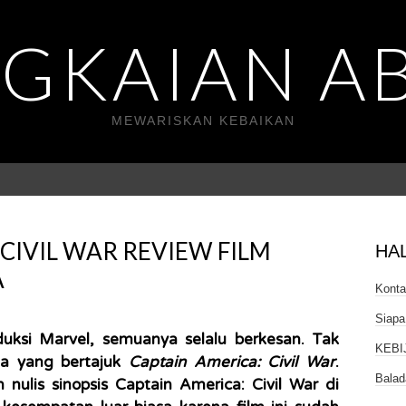
GKAIAN A
MEWARISKAN KEBAIKAN
CIVIL WAR REVIEW FILM
HA
A
Kont
Siapa
uksi Marvel, semuanya selalu berkesan. Tak
KEBI
eka yang bertajuk
Captain America: Civil War
.
Balad
ulis sinopsis Captain America: Civil War di