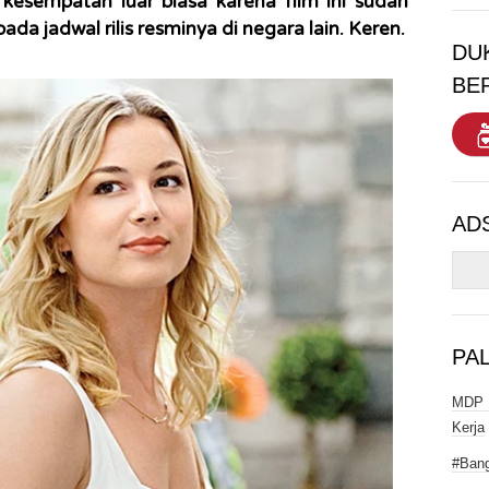
 kesempatan luar biasa karena film ini sudah
pada jadwal rilis resminya di negara lain. Keren.
DU
BE
AD
PA
MDP I
Kerja
#Bang