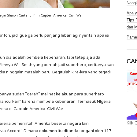
Nongk
Apa y
ai Sharon Carter di film Capten America: Civil War
Tips 
dan M
on, jadi gue ga perlu panjang lebar lagi nyeritain apa isi
Pamer
n dia adalah pembela kebenaran, tapi tetep aja ada
CA
filmnya Will Smith yang pernah jadi superhero, ceritanya kan
 dia ninggalin masalah baru. Begitulah kira-kira yang terjadi
.
upanya sudah "gerah" melihat kelakuan para superhero
"hancurkan" karena membela kebenaran. Termasuk NIgeria,
eka di Captain America: CIvil War.
Klik 
arena pemerintah Amerika beserta negara lain
a Accord". Dimana dokumen itu ditanda tangani oleh 117