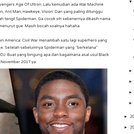
▼
engers Age Of Ultron. Lalu kemudian ada War Machine
con, Ant Man, Hawkeye, Vision. Dan yang paling ditunggu
 tengil Spiderman. Ga cocok sih sebenernya dikasih nama
 menurut gue. Masih bocah soalnya hahaha.
ain America: Civil War menambah satu lagi superhero yang
se. Setelah sebelumnya Spiderman yang "berkelana"
MCU. Buat yang bingung apa dan bagaimana asal usul Black
di November 2017 ya.
►
2
►
2