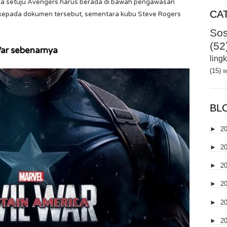
a setuju Avengers harus berada di bawah pengawasan
CA
 kepada dokumen tersebut, sementara kubu Steve Rogers
Sos
(52
War sebenarnya
ling
(15)
w
BL
►
2
►
2
►
2
►
2
►
2
►
2