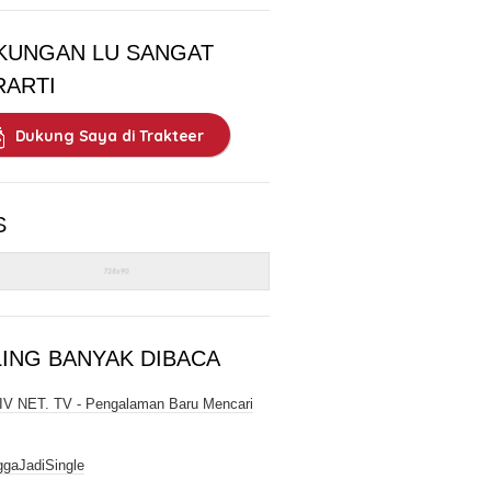
KUNGAN LU SANGAT
RARTI
Dukung Saya di Trakteer
S
LING BANYAK DIBACA
V NET. TV - Pengalaman Baru Mencari
gaJadiSingle