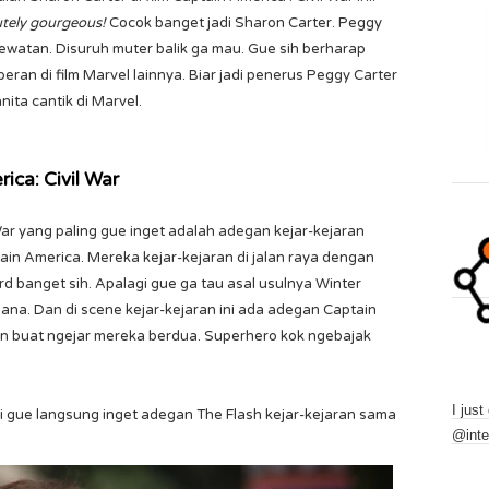
utely gourgeous!
Cocok banget jadi Sharon Carter. Peggy
lewatan. Disuruh muter balik ga mau. Gue sih berharap
eran di film Marvel lainnya. Biar jadi penerus Peggy Carter
ita cantik di Marvel.
ica: Civil War
 War yang paling gue inget adalah adegan kejar-kejaran
in America. Mereka kejar-kejaran di jalan raya dengan
d banget sih. Apalagi gue ga tau asal usulnya Winter
mana. Dan di scene kejar-kejaran ini ada adegan Captain
in buat ngejar mereka berdua. Superhero kok ngebajak
I just
ni gue langsung inget adegan The Flash kejar-kejaran sama
@inte