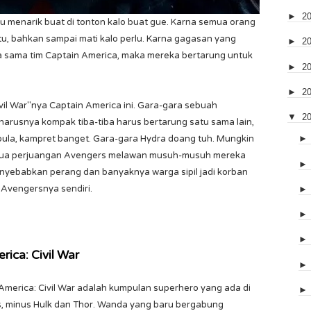
►
2
 menarik buat di tonton kalo buat gue. Karna semua orang
u, bahkan sampai mati kalo perlu. Karna gagasan yang
►
2
a sama tim Captain America, maka mereka bertarung untuk
►
2
►
2
vil War"nya Captain America ini. Gara-gara sebuah
▼
2
arusnya kompak tiba-tiba harus bertarung satu sama lain,
pula, kampret banget. Gara-gara Hydra doang tuh. Mungkin
semua perjuangan Avengers melawan musuh-musuh mereka
nyebabkan perang dan banyaknya warga sipil jadi korban
 Avengersnya sendiri.
rica: Civil War
 America: Civil War adalah kumpulan superhero yang ada di
rs, minus Hulk dan Thor. Wanda yang baru bergabung