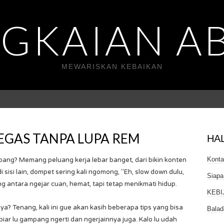
GKAIAN A
MEWARISKAN KEBAIKAN
GEGAS TANPA LUPA REM
HA
Kont
ampang? Memang peluang kerja lebar banget, dari bikin konten
di sisi lain, dompet sering kali ngomong, "Eh, slow down dulu,
Siapa
ng antara ngejar cuan, hemat, tapi tetap menikmati hidup.
KEBI
 Tenang, kali ini gue akan kasih beberapa tips yang bisa
Balad
biar lu gampang ngerti dan ngerjainnya juga. Kalo lu udah