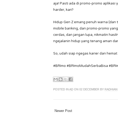
aja! Pasti ada di promo-promo aplikasi 
harder, kan?
Hidup Gen Z emang penuh warna (dan tan
mobile banking, dan promo-promo yang la
cerdas, dan jangan lupa, nikmatin hasil
ngejalanin hidup yang tenang aman da
So, udah siap ngegas karier dan hemat
#BRImo #BRImoMudahSerbaBisa #BRIm
POSTED IN
AD
ON 02 DECEMBER BY
RADHIAN
Newer Post