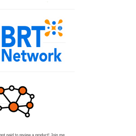
 got paid to review a product! Join me