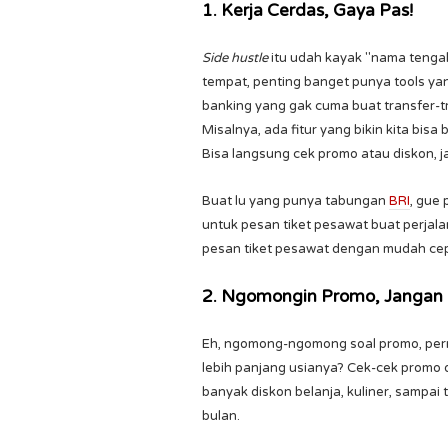
1. Kerja Cerdas, Gaya Pas!
Side hustle
itu udah kayak "nama tengah"
tempat, penting banget punya tools yan
banking yang gak cuma buat transfer-tra
Misalnya, ada fitur yang bikin kita bisa
Bisa langsung cek promo atau diskon, ja
Buat lu yang punya tabungan
BRI
, gue 
untuk pesan tiket pesawat buat perjalan
pesan tiket pesawat dengan mudah ce
2. Ngomongin Promo, Jangan 
Eh, ngomong-ngomong soal promo, pernah
lebih panjang usianya? Cek-cek promo di
banyak diskon belanja, kuliner, sampai t
bulan.