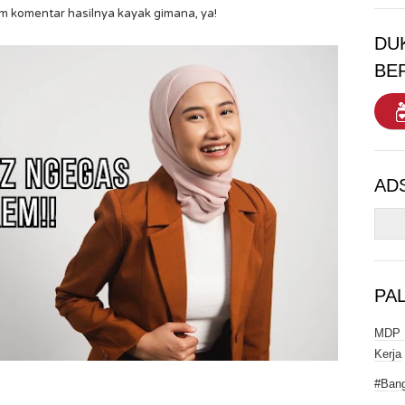
olom komentar hasilnya kayak gimana, ya!
DU
BE
AD
PA
MDP I
Kerja
#Bang