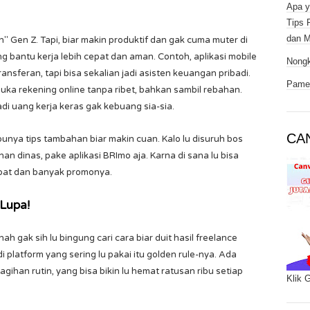
Apa y
Tips 
dan M
 Gen Z. Tapi, biar makin produktif dan gak cuma muter di
g bantu kerja lebih cepat dan aman. Contoh, aplikasi mobile
Nongk
nsferan, tapi bisa sekalian jadi asisten keuangan pribadi.
Pamer
 buka rekening online tanpa ribet, bahkan sambil rebahan.
di uang kerja keras gak kebuang sia-sia.
CA
punya tips tambahan biar makin cuan. Kalo lu disuruh bos
an dinas, pake aplikasi BRImo aja. Karna di sana lu bisa
pat dan banyak promonya.
Lupa!
 gak sih lu bingung cari cara biar duit hasil freelance
 platform yang sering lu pakai itu golden rule-nya. Ada
agihan rutin, yang bisa bikin lu hemat ratusan ribu setiap
Klik 