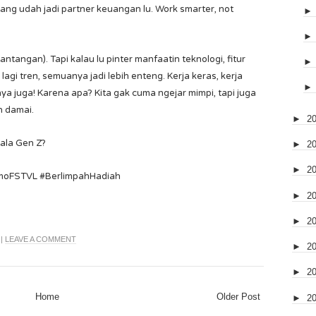
yang udah jadi partner keuangan lu. Work smarter, not
tangan). Tapi kalau lu pinter manfaatin teknologi, fitur
gi tren, semuanya jadi lebih enteng. Kerja keras, kerja
nya juga! Karena apa? Kita gak cuma ngejar mimpi, tapi juga
n damai.
►
2
 ala Gen Z?
►
2
►
2
oFSTVL #BerlimpahHadiah
►
2
►
2
|
LEAVE A COMMENT
►
2
►
2
Home
Older Post
►
2