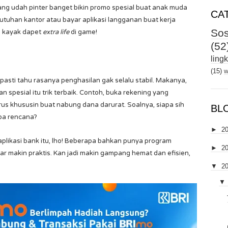
ng udah pinter banget bikin promo spesial buat anak muda
CA
utuhan kantor atau bayar aplikasi langganan buat kerja
Sos
a kayak dapet
extra life
di game!
(52
ling
(15)
w
 pasti tahu rasanya penghasilan gak selalu stabil. Makanya,
spesial itu trik terbaik. Contoh, buka rekening yang
erus khususin buat nabung dana darurat. Soalnya, siapa sih
BL
pa rencana?
►
2
i aplikasi bank itu, lho! Beberapa bahkan punya program
►
2
r makin praktis. Kan jadi makin gampang hemat dan efisien,
▼
2
▼