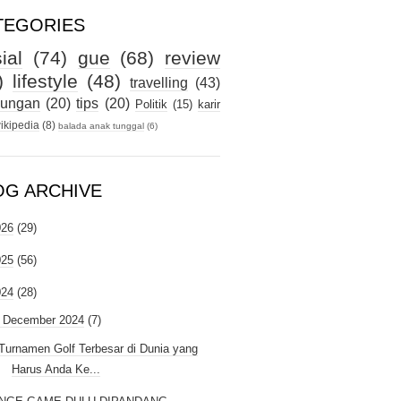
TEGORIES
ial
(74)
gue
(68)
review
)
lifestyle
(48)
travelling
(43)
kungan
(20)
tips
(20)
Politik
(15)
karir
ikipedia
(8)
balada anak tunggal
(6)
OG ARCHIVE
026
(29)
025
(56)
024
(28)
December 2024
(7)
Turnamen Golf Terbesar di Dunia yang
Harus Anda Ke...