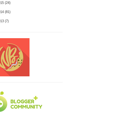
015
(24)
014
(81)
013
(7)