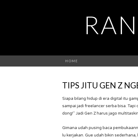
RAN
HOME
TIPS JITU GEN Z N
Siapa bilang hidup di era digital itu g
sampai jadi freelancer serba bisa. Tapi 
dong!" Jadi Gen Z harus jago multitaski
Gimana udah pusing baca pembukaannya?
lu kerjakan. Gue udah bikin sederhana, 