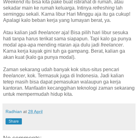
Weekend
itu bisa kita pake buat istirahat di rumah, atau
sekadar main ke rumah keluarga. Intinya
refreshing
lah
seminggu sekali. Karna libur Hari Minggu aja itu ga cukup!
Apalagi kalo beban kerja yang lumayan berat, ya.
Atau kalian jadi
freelancer
aja! Bisa pilih hari libur sesuka
hati tanpa harus terikat sama siapapun. Tapi kalo ga punya
modal apa-apa mending ntaran aja dulu jadi
freelancer
.
Karna kerja kayak gini tuh ga gampang. Berat, kalian ga
akan kuat (kalo ga punya modal).
Zaman sekarang udah banyak kok situs-situs pencari
freelancer
, kok. Termasuk juga di Indonesia. Jadi kalian
tetep masih bisa dapat pemasukan walaupun ga kerja
kantoran. Manfaatin kecanggihan teknologi zaman sekarang
untuk mempermudah hidup kita.
Radhian
at
28 April
Share
No comments: