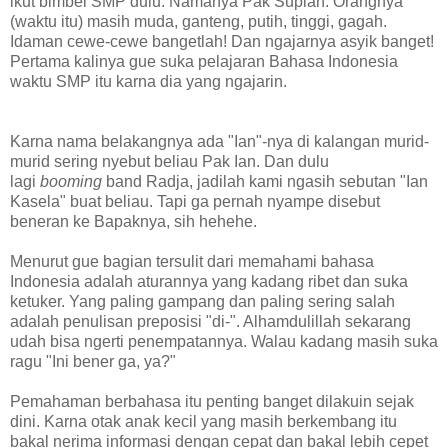
ikut bimbel SMP dulu. Namanya Pak Supian. Orangnya
(waktu itu) masih muda, ganteng, putih, tinggi, gagah.
Idaman cewe-cewe bangetlah! Dan ngajarnya asyik banget!
Pertama kalinya gue suka pelajaran Bahasa Indonesia
waktu SMP itu karna dia yang ngajarin.
Karna nama belakangnya ada "Ian"-nya di kalangan murid-
murid sering nyebut beliau Pak Ian. Dan dulu
lagi
booming
band Radja, jadilah kami ngasih sebutan "Ian
Kasela" buat beliau. Tapi ga pernah nyampe disebut
beneran ke Bapaknya, sih hehehe.
Menurut gue bagian tersulit dari memahami bahasa
Indonesia adalah aturannya yang kadang ribet dan suka
ketuker. Yang paling gampang dan paling sering salah
adalah penulisan preposisi "di-". Alhamdulillah sekarang
udah bisa ngerti penempatannya. Walau kadang masih suka
ragu "Ini bener ga, ya?"
Pemahaman berbahasa itu penting banget dilakuin sejak
dini. Karna otak anak kecil yang masih berkembang itu
bakal nerima informasi dengan cepat dan bakal lebih cepet