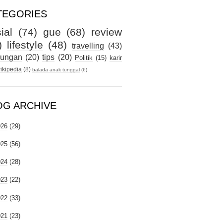
TEGORIES
ial
(74)
gue
(68)
review
)
lifestyle
(48)
travelling
(43)
kungan
(20)
tips
(20)
Politik
(15)
karir
ikipedia
(8)
balada anak tunggal
(6)
OG ARCHIVE
026
(29)
025
(56)
024
(28)
023
(22)
022
(33)
021
(23)