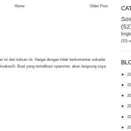
Home
Older Post
CA
Sos
(52
ling
(15)
w
 isi dari tulisan ini. Hargai dengan tidak berkomentar sekadar
BL
rimakasih. Buat yang terindikasi spammer, akan langsung saya
►
2
►
2
►
2
►
2
►
2
►
2