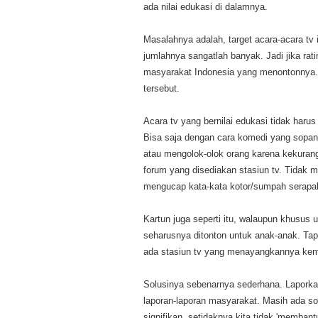
ada nilai edukasi di dalamnya.
Masalahnya adalah, target acara-acara t
jumlahnya sangatlah banyak. Jadi jika rat
masyarakat Indonesia yang menontonnya
tersebut.
Acara tv yang bernilai edukasi tidak har
Bisa saja dengan cara komedi yang sopan
atau mengolok-olok orang karena kekurang
forum yang disediakan stasiun tv. Tidak
mengucap kata-kata kotor/sumpah serapa
Kartun juga seperti itu, walaupun khusus 
seharusnya ditonton untuk anak-anak. Tapi
ada stasiun tv yang menayangkannya kem
Solusinya sebenarnya sederhana. Laporkan
laporan-laporan masyarakat. Masih ada sol
signifikan, setidaknya kita tidak 'membant