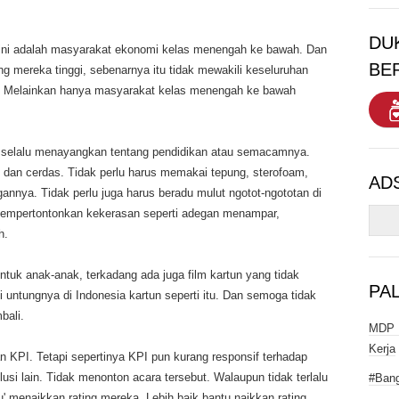
DU
v ini adalah masyarakat ekonomi kelas menengah ke bawah. Dan
BE
ing mereka tinggi, sebenarnya itu tidak mewakili keseluruhan
. Melainkan hanya masyarakat kelas menengah ke bawah
us selalu menayangkan tentang pendidikan atau semacamnya.
 dan cerdas. Tidak perlu harus memakai tepung, sterofoam,
AD
annya. Tidak perlu juga harus beradu mulut ngotot-ngototan di
 mempertontonkan kekerasan seperti adegan menampar,
h.
untuk anak-anak, terkadang ada juga film kartun yang tidak
PA
 untungnya di Indonesia kartun seperti itu. Dan semoga tidak
bali.
MDP I
Kerja
 KPI. Tetapi sepertinya KPI pun kurang responsif terhadap
usi lain. Tidak menonton acara tersebut. Walaupun tidak terlalu
#Bang
u' menaikkan rating mereka. Lebih baik bantu naikkan rating