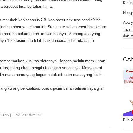
Kelua
ra tersebut bisa bertahan lama.
Nongk
 merubah kebiasaan tv? Bukan stasiun tv nya sendiri? Ya
Apa y
di sumbernya selama ini. Stasiun tv sebenarnya bisa keluar
Tips 
mun mereka belum berani melakukannya. Memang ada yang
dan M
nya 1-2 stasiun. Itu lebih baik daripada tidak ada sama
CA
memperhatikan kualitas siarannya. Jangan melulu memikirkan
alitas, rating akan mengikuti dengan sendirinya. Masyarakat
ih mana acara yang bagus untuk ditonton mana yang tidak.
yang kurang berkualitas, buat dijadiin bahan tulisan kaya gini
DHIAN
|
LEAVE A COMMENT
Klik 