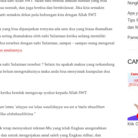
ala dari Allah SWT. Salah satu bentuk amalan sunnah yang bisa
Nongk
sa sunnah, dan juga berdoa dan bersholawat. Jika kita semakin
Apa y
rarti semakin dekat pula hubungan kita dengan Allah SWT.
Tips 
dan M
a yang bisa dipanjatkan ternyata ada satu doa yang biasa diamalkan
ya sering diamalakna oleh nabi Sulaiman ketika sedang memiliki
Pamer
doa tersebut dengan nabi Sulaiman, sampai – sampai orang mengenal
an amalannya
.
CA
a nabi Sulaiman tersebut ? Selain itu apakah makna yang terkandung
anda belum mengetahuinya maka anda bisa menyimak kumpulan doa
n ketika hendak mengucap syukur kepada Allah SWT.
ii an’amta ‘alayya wa’alaa waalidayya wa-an a’mala shaalihan
ika alshshaalihiina.
"
Klik 
tuk tetap mensyukuri nikmat-Mu yang telah Engkau anugerahkan
dan untuk mengerjakan amal saleh yang Engkau ridhai; dan