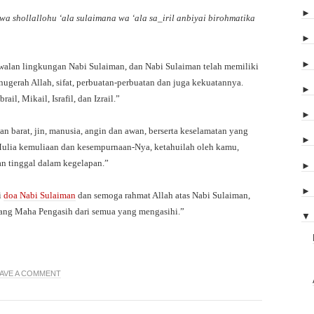
a shollallohu ‘ala sulaimana wa ‘ala sa_iril anbiyai birohmatika
walan lingkungan Nabi Sulaiman, dan Nabi Sulaiman telah memiliki
nugerah Allah, sifat, perbuatan-perbuatan dan juga kekuatannya.
il, Mikail, Israfil, dan Izrail.”
n barat, jin, manusia, angin dan awan, berserta keselamatan yang
Mulia kemuliaan dan kesempurnaan-Nya, ketahuilah oleh kamu,
etan tinggal dalam kegelapan.”
i
doa Nabi Sulaiman
dan semoga rahmat Allah atas Nabi Sulaiman,
yang Maha Pengasih dari semua yang mengasihi.”
▼
AVE A COMMENT