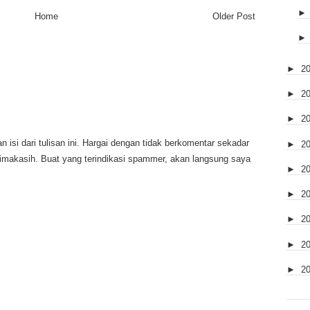
Home
Older Post
►
2
►
2
►
2
 isi dari tulisan ini. Hargai dengan tidak berkomentar sekadar
►
2
rimakasih. Buat yang terindikasi spammer, akan langsung saya
►
2
►
2
►
2
►
2
►
2