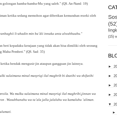
m golongan hamba-hamba-Mu yang saleh.” (QS. An-Naml: 19)
CA
laiman ketika sedang memohon agar diberikan kemurahan rezeki oleh
Sos
(52
ling
a yanbaghii li-ahadin min ba’dii innaka anta alwahhaabu.
"
(15)
w
n beri kepadaku kerajaan yang tidak akan bisa dimiliki oleh seorang
g Maha Pemberi.” (QS. Sad: 35)
BL
 ketika hendak mengusir jin ataupun gangguan jin lainnya.
►
2
ki sulaimana minal masyriqi ilal maghrib bi dzatihi wa shifatihi
►
2
►
2
azroila. Wa mulku sulaimana minal masyriqi ilal maghribi,jinnan wa
►
2
on . Wasubhanahu wa ta’ala jalla jalaluhu wa kamaluhu ‘aliman.
▼
2
ulumati.