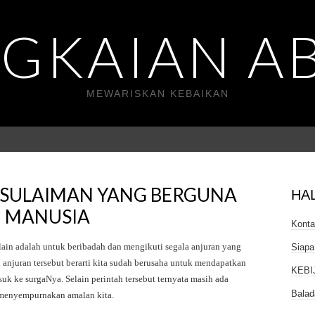
GKAIAN A
MEWARISKAN KEBAIKAN
 SULAIMAN YANG BERGUNA
HA
 MANUSIA
Kont
lain adalah untuk beribadah dan mengikuti segala anjuran yang
Siapa
anjuran tersebut berarti kita sudah berusaha untuk mendapatkan
KEBI
uk ke surgaNya. Selain perintah tersebut ternyata masih ada
Balad
 menyempurnakan amalan kita.