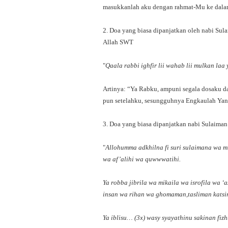
masukkanlah aku dengan rahmat-Mu ke dala
2. Doa yang biasa dipanjatkan oleh nabi Su
Allah SWT
"
Qaala rabbi ighfir lii wahab lii mulkan la
Artinya: “Ya Rabku, ampuni segala dosaku da
pun setelahku, sesungguhnya Engkaulah Yan
3. Doa yang biasa dipanjatkan nabi Sulaiman
"
Allohumma adkhilna fi suri sulaimana wa mul
wa af’alihi wa quwwwatihi.
Ya robba jibrila wa mikaila wa isrofila wa ‘
insan wa rihan wa ghomaman,tasliman katsir
Ya iblisu… (3x) wasy syayathinu sakinan fizh