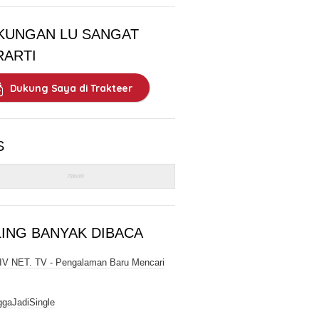
KUNGAN LU SANGAT
RARTI
Dukung Saya di Trakteer
S
LING BANYAK DIBACA
V NET. TV - Pengalaman Baru Mencari
gaJadiSingle