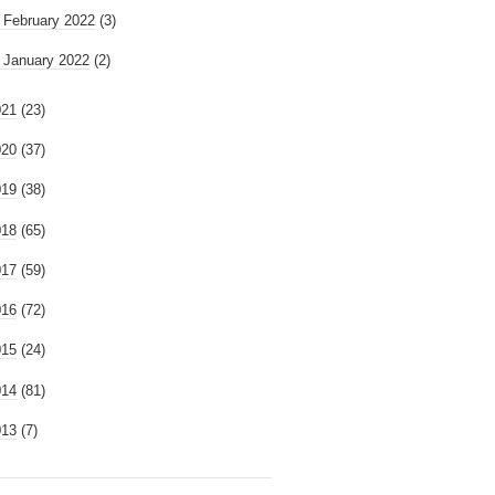
►
February 2022
(3)
►
January 2022
(2)
021
(23)
020
(37)
019
(38)
018
(65)
017
(59)
016
(72)
015
(24)
014
(81)
013
(7)