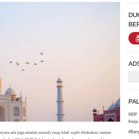
DU
BE
AD
PA
MDP I
Kerja
#Bang
rnyata ada juga amalan sunnah yang tidak wajib dilakukan, namun