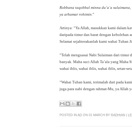
Robbana taqobbal minna du’a`a sulaimana, w
ya arhamar rohimin.
”
Artinya: “Ya Allah, masukkan kami dalam ka
daripada timur dan barat dengan kebolehan a
Selamat sejahterakanlah kami wahai Tuhan Jibra
“Telah menguasai Nabi Sulaiman dari timur da
banyak. Maha suci Allah Ta’ala yang Maha 
wahai iblis, wahai iblis, wahai iblis, setan-s
“Wahai Tuhan kami, terimalah dari pada kam
juga para nabi dengan rahmat-Mu, ya Allah 
POSTED IN
AD
ON 01 MARCH BY
RADHIAN
|
LE