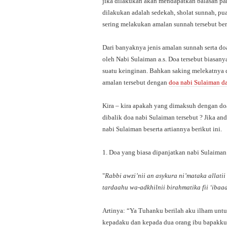
jika dilakukan akan mendapatkan balasan pah
dilakukan adalah sedekah, sholat sunnah, pua
sering melakukan amalan sunnah tersebut be
Dari banyaknya jenis amalan sunnah serta do
oleh Nabi Sulaiman a.s. Doa tersebut biasan
suatu keinginan. Bahkan saking melekatnya 
amalan tersebut dengan
doa nabi Sulaiman d
Kira – kira apakah yang dimaksuh dengan do
dibalik doa nabi Sulaiman tersebut ? Jika 
nabi Sulaiman beserta artiannya berikut ini.
1. Doa yang biasa dipanjatkan nabi Sulaima
"
Rabbi awzi’nii an asykura ni’mataka allat
tardaahu wa-adkhilnii birahmatika fii ‘ibaad
Artinya: “Ya Tuhanku berilah aku ilham un
kepadaku dan kepada dua orang ibu bapakku 