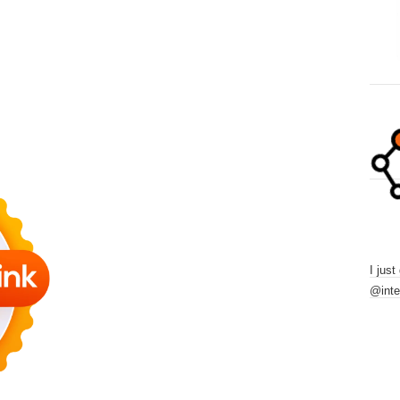
I just
@inte