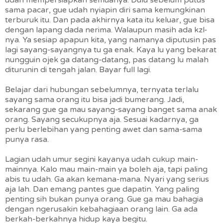
udah mempersiapkan semuanya. Dulu sebelum putus
sama pacar, gue udah nyiapin diri sama kemungkinan
terburuk itu. Dan pada akhirnya kata itu keluar, gue bisa
dengan lapang dada nerima. Walaupun masih ada kzl-
nya. Ya sesiap apapun kita, yang namanya diputusin pas
lagi sayang-sayangnya tu ga enak. Kaya lu yang bekarat
nungguin ojek ga datang-datang, pas datang lu malah
diturunin di tengah jalan. Bayar full lagi.
Belajar dari hubungan sebelumnya, ternyata terlalu
sayang sama orang itu bisa jadi bumerang. Jadi,
sekarang gue ga mau sayang-sayang banget sama anak
orang. Sayang secukupnya aja. Sesuai kadarnya, ga
perlu berlebihan yang penting awet dan sama-sama
punya rasa.
Lagian udah umur segini kayanya udah cukup main-
mainnya. Kalo mau main-main ya boleh aja, tapi paling
abis tu udah. Ga akan kemana-mana. Nyari yang serius
aja lah. Dan emang pantes gue dapatin. Yang paling
penting sih bukan punya orang. Gue ga mau bahagia
dengan ngerusakin kebahagiaan orang lain. Ga ada
berkah-berkahnya hidup kaya begitu.